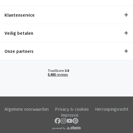
helpen je graag bij het maken van de beste keuze voor jouw tuin!
Klantenservice
Bestel Nu
en geniet binnenkort al van jouw nieuwe Azalp louvre
scherm!
Veilig betalen
Onze partners
Algemene voorwaarden
|
Privacy & cookies
|
Herroepingsrecht
|
Impressie