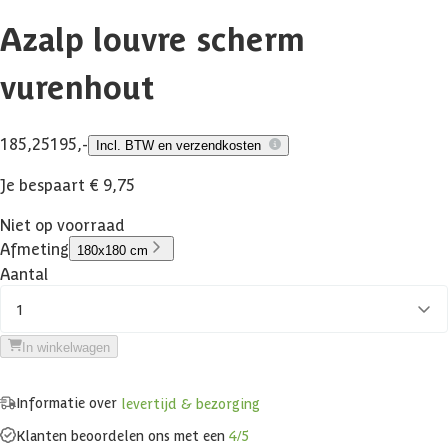
Azalp louvre scherm
vurenhout
185,25
195,-
Incl. BTW en verzendkosten
Je bespaart € 9,75
Niet op voorraad
Afmeting
180x180 cm
Aantal
1
In winkelwagen
Informatie over
levertijd & bezorging
Klanten beoordelen ons met een
4/5