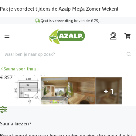
Pak je voordeel tijdens de
Azalp Mega Zomer Weken
!
Gratis verzending
boven de € 75,-
Waar ben je naar op zoek?
Sauna voor thuis
€ 857 korting t/m 31 augustus
Sauna kiezen?
Beantwoord een paar korte vragen en vind de sauna die bij