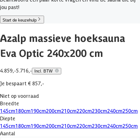
jou past!
Start de keuzehulp
Azalp massieve hoeksauna
Eva Optic 240x200 cm
4.859,-
5.716,-
Incl. BTW
Je bespaart € 857,-
Niet op voorraad
Breedte
145
cm
180
cm
190
cm
200
cm
210
cm
220
cm
230
cm
240
cm
250
cm
Diepte
145
cm
180
cm
190
cm
200
cm
210
cm
220
cm
230
cm
240
cm
250
cm
Aantal