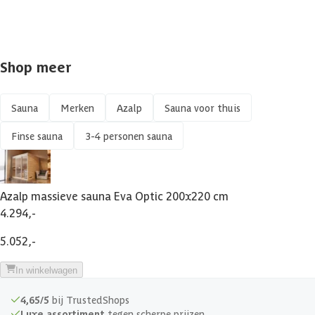
Shop meer
Sauna
Merken
Azalp
Sauna voor thuis
Finse sauna
3-4 personen sauna
Azalp massieve sauna Eva Optic 200x220 cm
4.294,-
5.052,-
In winkelwagen
4,65/5
bij TrustedShops
Luxe assortiment
tegen scherpe prijzen