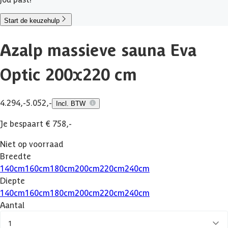
Start de keuzehulp
Azalp massieve sauna Eva
Optic 200x220 cm
4.294,-
5.052,-
Incl. BTW
Je bespaart € 758,-
Niet op voorraad
Breedte
140
cm
160
cm
180
cm
200
cm
220
cm
240
cm
Diepte
140
cm
160
cm
180
cm
200
cm
220
cm
240
cm
Aantal
1