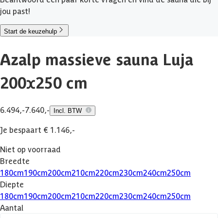
jou past!
Start de keuzehulp
Azalp massieve sauna Luja
200x250 cm
6.494,-
7.640,-
Incl. BTW
Je bespaart € 1.146,-
Niet op voorraad
Breedte
180
cm
190
cm
200
cm
210
cm
220
cm
230
cm
240
cm
250
cm
Diepte
180
cm
190
cm
200
cm
210
cm
220
cm
230
cm
240
cm
250
cm
Aantal