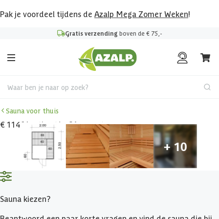
Pak je voordeel tijdens de
Azalp Mega Zomer Weken
!
Gratis verzending
boven de € 75,-
Waar ben je naar op zoek?
Sauna voor thuis
€ 1146 korting t/m 31 augustus
Sauna kiezen?
Beantwoord een paar korte vragen en vind de sauna die bij