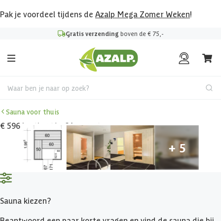
Pak je voordeel tijdens de
Azalp Mega Zomer Weken
!
Gratis verzending
boven de € 75,-
Waar ben je naar op zoek?
Sauna voor thuis
€ 596 korting t/m 31 augustus
Sauna kiezen?
Beantwoord een paar korte vragen en vind de sauna die bij