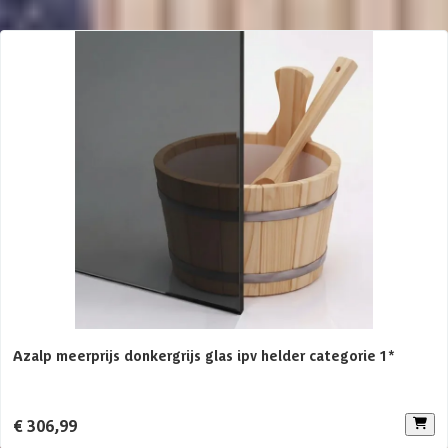
professionals van onze opbouwservice dit voor je verzorgen.
Deurbreedte
68 cm
We raden aan op een goede fundering op te bouwen. Dit zorgt voor
een stevige ondergrond zodat de constructie niet kan verzakken.
Afmetingen (bxl)
244 x 217 cm
Twijfel je of je ook een vergunning nodig hebt? In sommige gevallen
is dit niet nodig maar dit verschilt per situatie en gemeente. Wij
raden aan om van tevoren contact met je gemeente op te nemen en
Aanbevolen vermogen saunakachel
8 kW
dit te controleren.
Aantal personen
1-4 personen
Azalp meerprijs donkergrijs glas ipv helder categorie 1*
€ 306,99