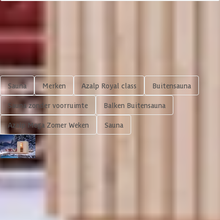
Shop meer
Sauna
Merken
Azalp Royal class
Buitensauna
Sauna zonder voorruimte
Balken Buitensauna
Azalp Mega Zomer Weken
Sauna
Azalp Royal Class buitensauna Sabrina 244x217 cm
7.474,-
8.793,-
In winkelwagen