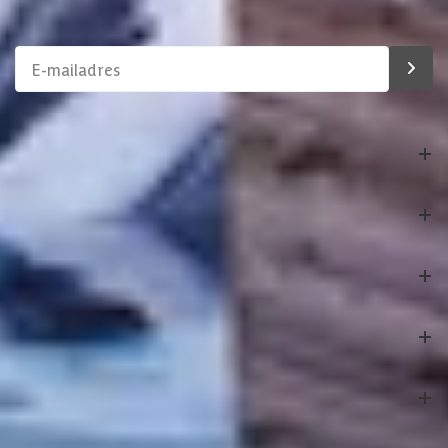
assortiment!
Bestelling
Azalp
Klantenservice
Veilig betalen
Onze partners