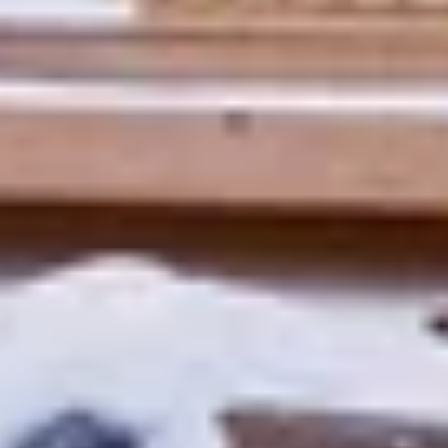
4,65/5
bij TrustedShops
Luxe assortiment
tegen scherpe prijzen
Maatwerk:
We maken het betaalbaar.
076 - 80 801 24
Direct antwoord
Chat met ons
Stel direct je vraag
Klantenservice
Binnen 1 werkdag antwoord
Schrijf je in voor onze nieuwsbrief
Maak van je tuin een droomtuin! Ontvang exclusieve
aanbiedingen en blijf als eerste op de hoogte van ons