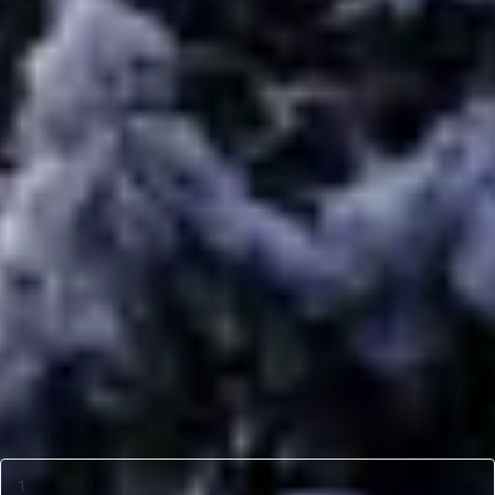
jou past!
Start de keuzehulp
Azalp Royal Class
buitensauna Sabrina 244x217
cm
7.474,-
8.793,-
Incl. BTW
Je bespaart € 1.319,-
Niet op voorraad
Afmeting
240x220 cm
Aantal
1