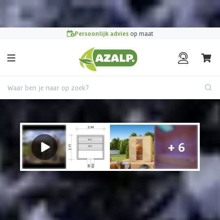
Pak je voordeel tijdens de
Azalp Mega Zomer Weken
!
Persoonlijk advies
op maat
Waar ben je naar op zoek?
Buitensauna
€ 1319 korting t/m 31 augustus
Sauna kiezen?
Beantwoord een paar korte vragen en vind de sauna die bij