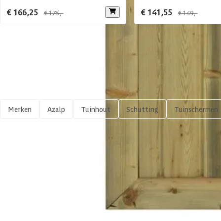
€ 166,25
€ 141,55
€ 175,-
€ 149,-
Shop meer
Merken
Azalp
Tuinhout
Schutting
Tuinschermen
4,65/5
bij TrustedShops
Luxe assortiment
tegen 