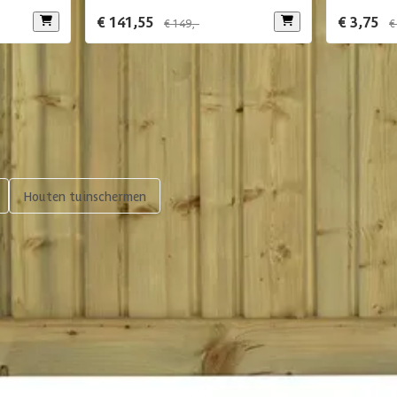
€ 141,55
€ 3,75
€ 149,-
€
Houten tuinschermen
scherpe prijzen
Maatwerk:
We maken het betaalbaar.
076 - 80 801 24
Direct antwoord