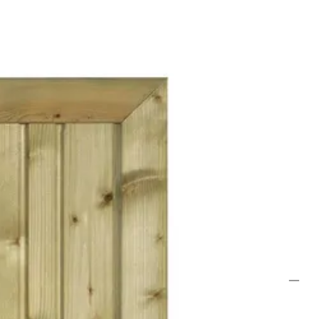
 of gewoon een mooie omheining voor je tuin, wij hebben het ideale
rlijke uitstraling. Hier zijn enkele redenen waarom onze
n lange levensduur.