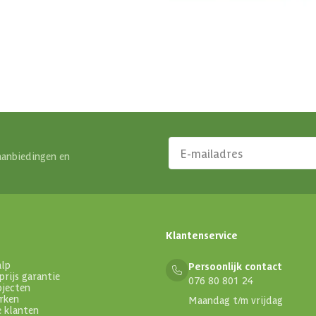
Klantenservice
Binnen 1 werkdag antwoo
aanbiedingen en
Klantenservice
alp
Persoonlijk contact
prijs garantie
076 80 801 24
ojecten
rken
Maandag t/m vrijdag
e klanten