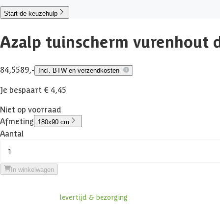
Start de keuzehulp
Azalp tuinscherm vurenhout 
84,55
89,-
Incl. BTW en verzendkosten
Je bespaart € 4,45
Niet op voorraad
Afmeting
180x90 cm
Aantal
1
In winkelwagen
Informatie over
levertijd & bezorging
Klanten beoordelen ons met een
4/5