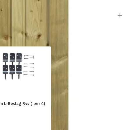
rming tegen regen en zon.
Hout
Recht
en mum van tijd staat jouw tuinscherm stevig en mooi in je tuin.
Geschaafd
Zachthout
en past. Bestellen is eenvoudig en wij zorgen voor een snelle en
m L-Beslag Rvs ( per 4)