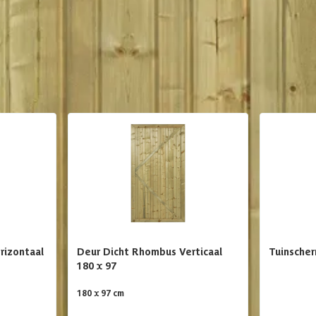
te weerstaan. Het geïmpregneerde vurenhout zorgt voor extra besche
 en alle benodigde onderdelen voor een eenvoudige montage. Binnen e
ide assortiment en kies het tuinscherm dat het beste bij jouw behoeft
elpen je graag bij het maken van de beste keuze voor jouw tuin!
rizontaal
Deur Dicht Rhombus Verticaal
Tuinscher
180 x 97
180 x 97 cm