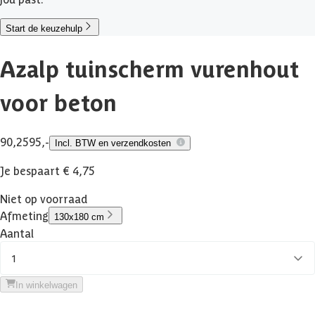
Start de keuzehulp
Azalp tuinscherm vurenhout
voor beton
90,25
95,-
Incl. BTW en verzendkosten
Je bespaart € 4,75
Niet op voorraad
Afmeting
130x180 cm
Aantal
1
In winkelwagen