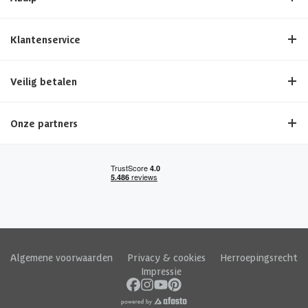
Neem gerust contact met ons op voor meer informatie of advies. Wij
helpen je graag bij het maken van de beste keuze voor jouw tuin!
Klantenservice
Bestel Nu
en geniet binnenkort al van jouw nieuwe Azalp tuinscherm!
Veilig betalen
Onze partners
Algemene voorwaarden
|
Privacy & cookies
|
Herroepingsrecht
|
Impressie