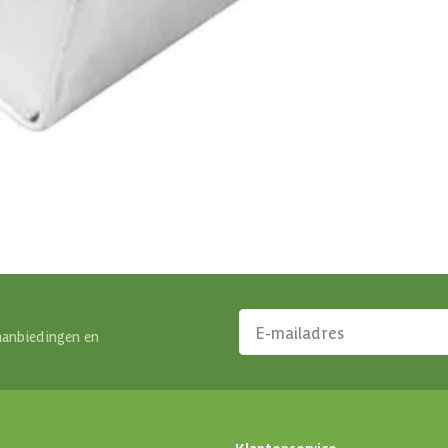
076 - 80 801 24
Direct antwoord
Klantenservice
Binnen 1 werkdag antwoo
aanbiedingen en
Klantenservice