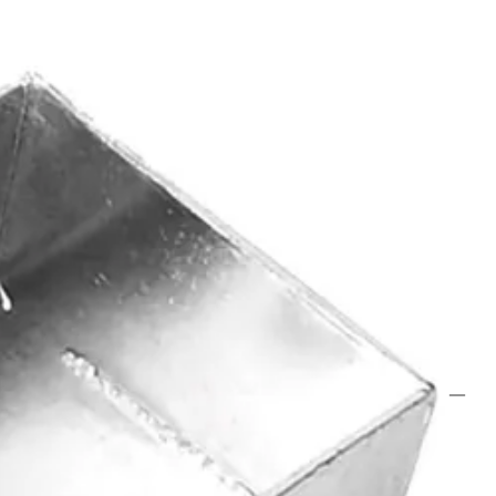
gint of eindigt zonder Betonpaal.