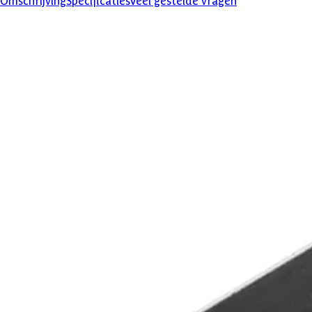
Omschrijving
Specificaties
Veel gestelde vragen
Product omschrijving
Azalp U-profiel voor hoek/muur
U-Profiel Onderplaat Betonschutting is voor het bevestigen van een
Veel gestelde vragen
Komen er nog extra kosten bij voor aflevering?
Specificaties
Belangrijke specificaties
Merk