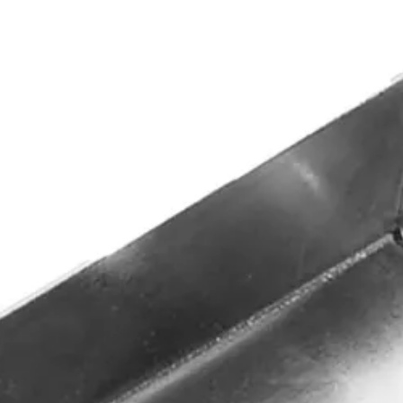
 beton onderplaat aan een muur of huis. Waar een Betonschutting be
Azalp