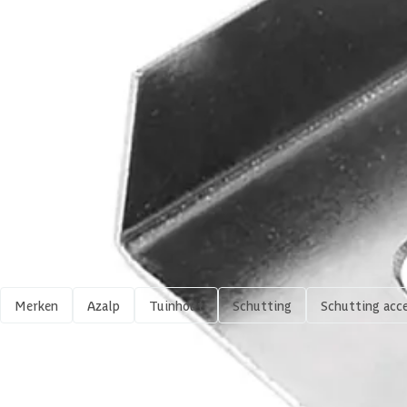
Levertijd
Type
Azalp artikelcode
EAN-code
Shop meer
Merken
Azalp
Tuinhout
Schutting
Schutting acce
4,65/5
bij TrustedShops
Luxe assortiment
tegen 