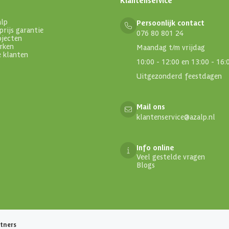
alp
Persoonlijk contact
prijs garantie
076 80 801 24
ojecten
rken
Maandag t/m vrijdag
e klanten
10:00 - 12:00 en 13:00 - 16:
Uitgezonderd feestdagen
Mail ons
klantenservice@azalp.nl
Info online
Veel gestelde vragen
Blogs
tners