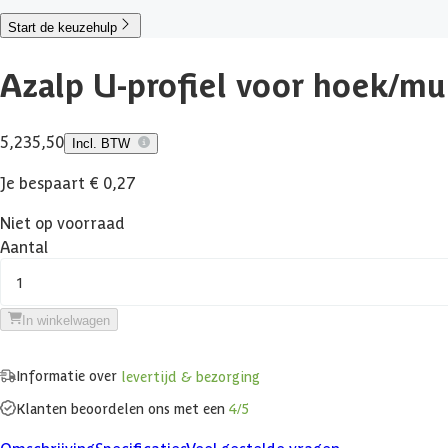
Start de keuzehulp
Azalp U-profiel voor hoek/mu
5,23
5,50
Incl. BTW
Je bespaart € 0,27
Niet op voorraad
Aantal
1
In winkelwagen
Informatie over
levertijd & bezorging
Klanten beoordelen ons met een
4/5