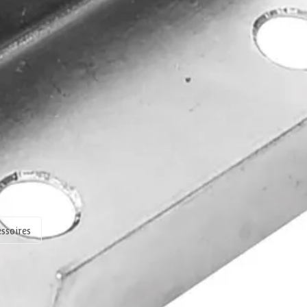
Out of stock
Accessoires
23-247-0786-0
8715357025874
ssoires
scherpe prijzen
Maatwerk:
We maken het betaalbaar.