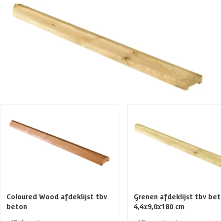
Type
Accessoires
Azalp artikelcode
23-247-0783-0
EAN-code
8715357004787
Bijpassende producten
Coloured Wood afdeklijst tbv
Grenen afdeklijst tbv be
beton
4,4x9,0x180 cm