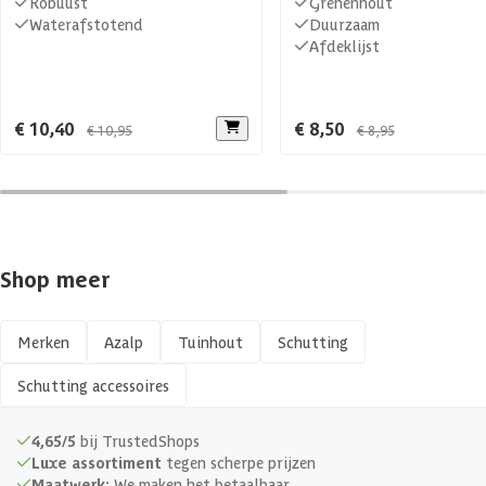
Robuust
Grenenhout
Waterafstotend
Duurzaam
Afdeklijst
€ 10,40
€ 8,50
€ 10,95
€ 8,95
Shop meer
Merken
Azalp
Tuinhout
Schutting
Schutting accessoires
4,65/5
bij TrustedShops
Luxe assortiment
tegen scherpe prijzen
Maatwerk:
We maken het betaalbaar.