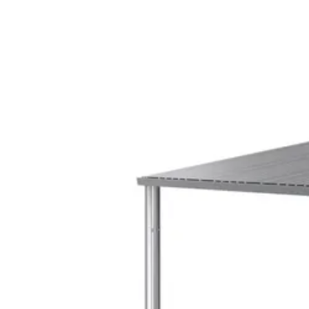
Breedte
Lengte
Hoogte
Kleur
Levertijd
Metaalsoort
Azalp artikelcode
EAN-code