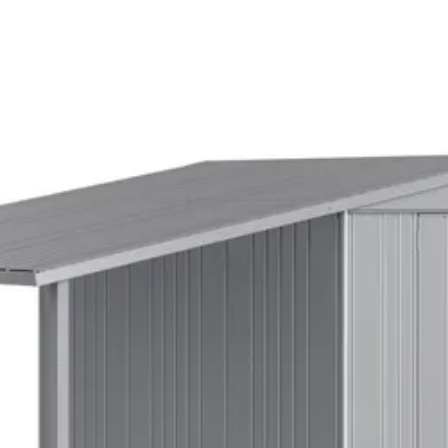
150 cm
228 cm
170 cm
Zilver-metallic
Out of stock
Staal
21-007-0324-0
9003414420298