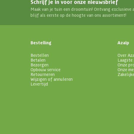
Schrijf je in voor onze nieuwsbrief
Maak van je tuin een droomtuin! Ontvang exclusieve 
blijf als eerste op de hoogte van ons assortiment!
Bestelling
Azalp
Bestellen
Over Az
Betalen
Laagste 
Bezorgen
Onze pr
Opbouw service
Onze me
Retourneren
Zakelijk
Wijzigen of annuleren
Levertijd