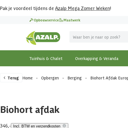
Pak je voordeel tijdens de
Azalp Mega Zomer Weken
!
Opbouwservice
Maatwerk
Tuinhuis & Chalet
Overkapping & Veranda
Terug
Home
-
Opbergen
-
Berging
-
Biohort Afdak Europ
Biohort afdak
346,-
Incl. BTW en verzendkosten