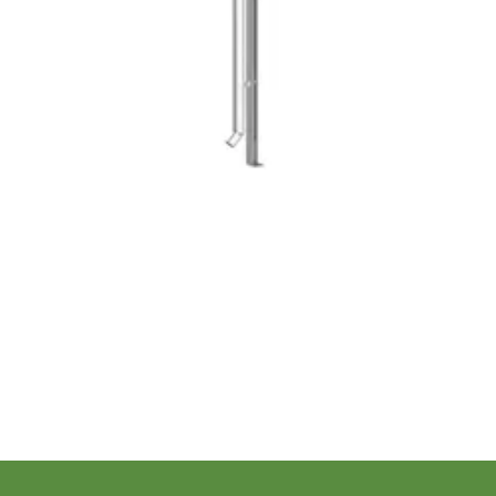
Overige specificaties
Materiaal
4,65/5
bij TrustedShops
Luxe assortiment
tegen 
Afmetingen (bxl)