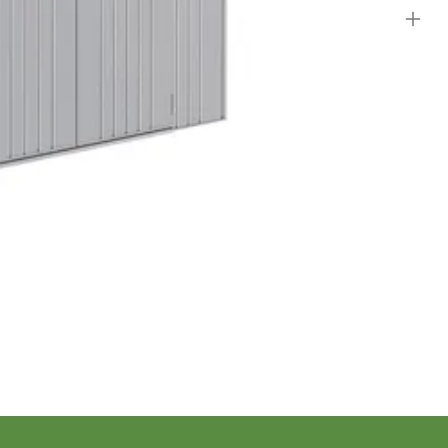
Chat met ons
Stel direct je vraag
rd