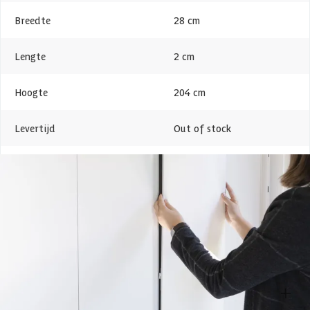
Breedte
28 cm
Lengte
2 cm
Hoogte
204 cm
Levertijd
Out of stock
Metaalsoort
Staal
Azalp artikelcode
21-007-0398-0
EAN-code
9003414460553
Overige specificaties