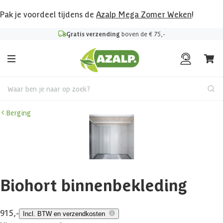
Pak je voordeel tijdens de
Azalp Mega Zomer Weken
!
Gratis verzending
boven de € 75,-
Waar ben je naar op zoek?
Berging
Biohort binnenbekleding
915,-
Incl. BTW en verzendkosten