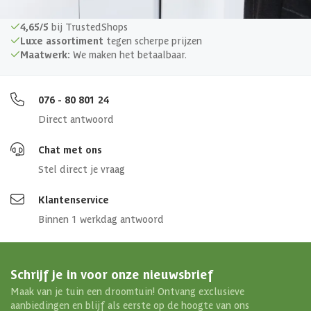
Materiaal
Metaal
4,65/5
bij TrustedShops
Luxe assortiment
tegen scherpe prijzen
Maatwerk:
We maken het betaalbaar.
Afmetingen (bxl)
2x28x204 cm
076 - 80 801 24
Direct antwoord
Chat met ons
Stel direct je vraag
Klantenservice
Binnen 1 werkdag antwoord
Schrijf je in voor onze nieuwsbrief
Maak van je tuin een droomtuin! Ontvang exclusieve
aanbiedingen en blijf als eerste op de hoogte van ons