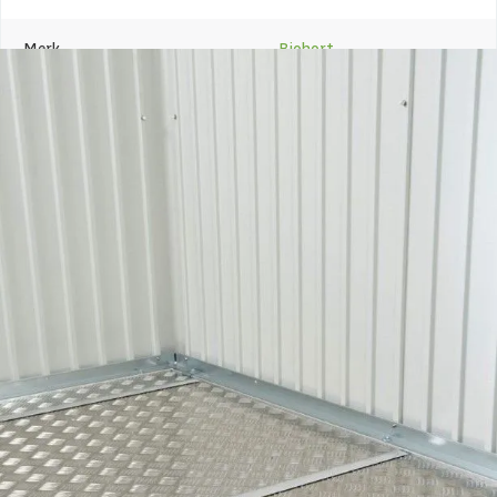
Merk
Biohort
Breedte
213 cm
Lengte
213 cm
Hoogte
1 cm
Levertijd
Out of stock
Metaalsoort
Aluminium
Azalp artikelcode
21-007-0420-0
EAN-code
9003414480407