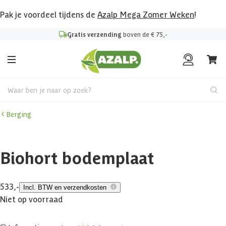
Pak je voordeel tijdens de
Azalp Mega Zomer Weken
!
Gratis verzending
boven de € 75,-
Waar ben je naar op zoek?
Berging
Biohort bodemplaat
533,-
Incl. BTW en verzendkosten
Niet op voorraad