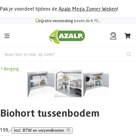
Pak je voordeel tijdens de
Azalp Mega Zomer Weken
!
Gratis verzending
boven de € 75,-
Waar ben je naar op zoek?
Berging
Biohort tussenbodem
199,-
Incl. BTW en verzendkosten