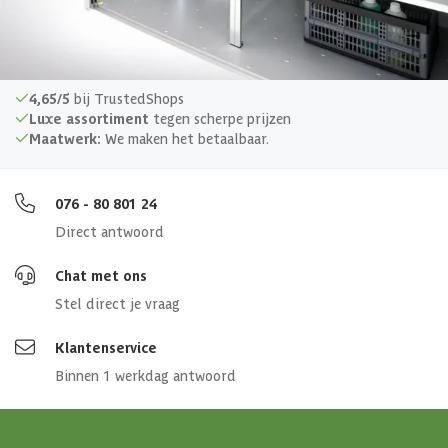
Overige specificaties
Materiaal
Metaal
4,65/5
bij TrustedShops
Luxe assortiment
tegen scherpe prijzen
Maatwerk:
We maken het betaalbaar.
Afmetingen (bxl)
30x78x54 cm
076 - 80 801 24
Direct antwoord
Chat met ons
Stel direct je vraag
Klantenservice
Binnen 1 werkdag antwoord