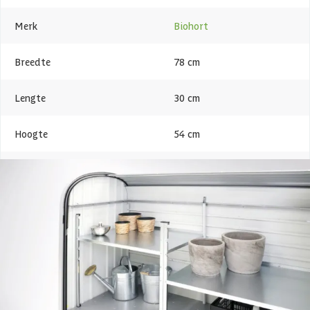
Merk
Biohort
Breedte
78 cm
Lengte
30 cm
Hoogte
54 cm
Levertijd
Out of stock
Metaalsoort
Staal
Azalp artikelcode
21-007-0504-0
EAN-code
9003414750159