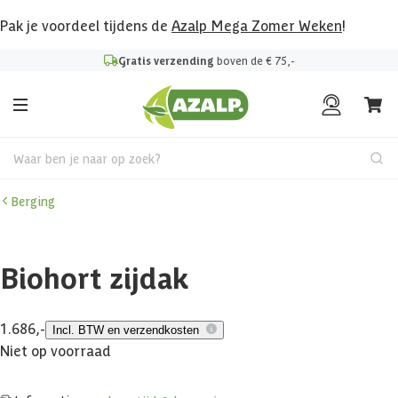
Pak je voordeel tijdens de
Azalp Mega Zomer Weken
!
Gratis verzending
boven de € 75,-
Waar ben je naar op zoek?
Berging
Biohort zijdak
1.686,-
Incl. BTW en verzendkosten
Niet op voorraad