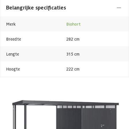
Belangrijke specificaties
Merk
Biohort
Breedte
282 cm
Lengte
315 cm
Hoogte
222 cm
Kleur
Donkergrijs-metallic
Levertijd
Out of stock
Metaalsoort
Staal
Azalp artikelcode
21-007-0526-0