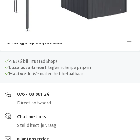
EAN-code
9003414840669
Overige specificaties
Materiaal
Metaal
4,65/5
bij TrustedShops
Luxe assortiment
tegen scherpe prijzen
Maatwerk:
We maken het betaalbaar.
Afmetingen (bxl)
315x282x222 cm
076 - 80 801 24
Direct antwoord
Chat met ons
Stel direct je vraag
Klantenservice