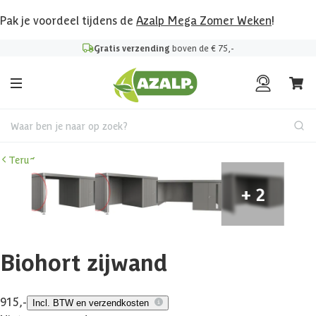
Pak je voordeel tijdens de
Azalp Mega Zomer Weken
!
Gratis verzending
boven de € 75,-
Waar ben je naar op zoek?
Terug
Biohort zijwand
915,-
Incl. BTW en verzendkosten