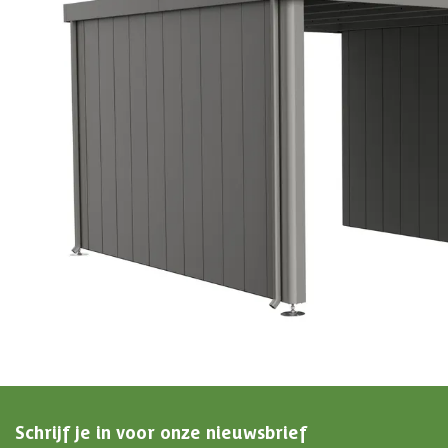
EAN-code
9003414870482
4,65/5
bij TrustedShops
Luxe assortiment
tegen scherpe prijzen
Maatwerk:
We maken het betaalbaar.
076 - 80 801 24
Direct antwoord
Chat met ons
Stel direct je vraag
Klantenservice
Binnen 1 werkdag antwoord
Schrijf je in voor onze nieuwsbrief