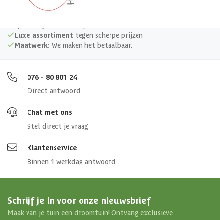
Materiaal
Metaal
4,65/5
bij TrustedShops
Luxe assortiment
tegen scherpe prijzen
Maatwerk:
We maken het betaalbaar.
Afmetingen (bxl)
3x237x181 cm
076 - 80 801 24
Direct antwoord
Chat met ons
Stel direct je vraag
Klantenservice
Binnen 1 werkdag antwoord
Schrijf je in voor onze nieuwsbrief
Maak van je tuin een droomtuin! Ontvang exclusieve