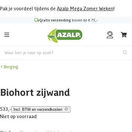
Pak je voordeel tijdens de
Azalp Mega Zomer Weken
!
Gratis verzending
boven de € 75,-
Waar ben je naar op zoek?
Berging
Biohort zijwand
533,-
Incl. BTW en verzendkosten
Niet op voorraad