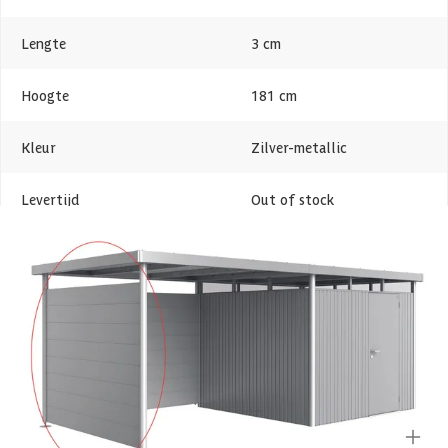
Lengte
3 cm
Hoogte
181 cm
Kleur
Zilver-metallic
Levertijd
Out of stock
Metaalsoort
Staal
Azalp artikelcode
21-007-0515-0
EAN-code
9003414830585
Overige specificaties