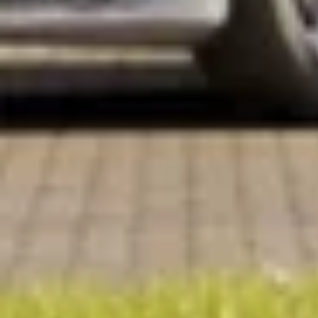
Schrijf je in voor onze nieuwsbrief
Maak van je tuin een droomtuin! Ontvang exclusieve 
blijf als eerste op de hoogte van ons assortiment!
Bestelling
Azalp
Bestellen
Over Az
Betalen
Laagste 
Bezorgen
Onze pr
Opbouw service
Onze me
Retourneren
Zakelijk