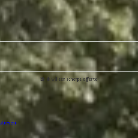
Ik wil een scherpe offerte
atieven