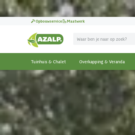
Pak je voordeel tijdens de
Azalp Mega Zomer Weken
!
Opbouwservice
Maatwerk
Tuinhuis & Chalet
Overkapping & Veranda
Terug
Home
-
Carport & Garage
-
Graed Carport Single 3
Graed houten carport Single