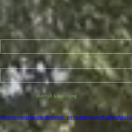
3.844,-
Incl. BTW
Niet op voorraad
Afmeting
300x600 cm
Aantal
1
In winkelwagen
Bekijk alternatieven
Informatie over
levertijd & bezorging
Klanten beoordelen ons met een
4/5
Omschrijving
Handleiding
Voor- en nadelen
Specificaties
Altern
Product omschrijving