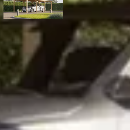
Graed houten carport Single
3.844,-
Hout
Zadel
282 x 557 cm
undefined afmeting