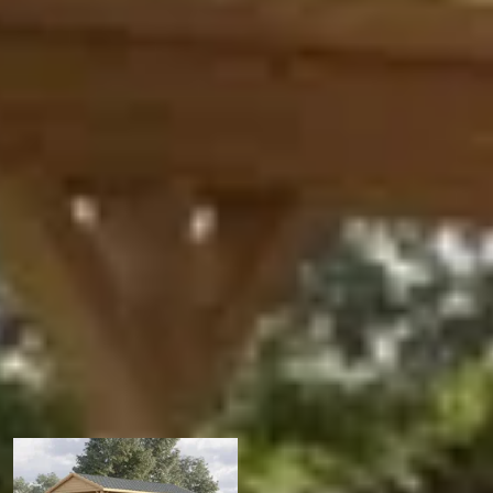
Zadel
12 x 12 cm
Vurenhout
Out of stock
Vrijstaand
6 st
19-258-0001-0
Huidige product
1025477675673