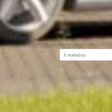
Klantenservice
Binnen 1 werkdag antwoo
aanbiedingen en
Klantenservice
alp
Persoonlijk contact
prijs garantie
076 80 801 24
ojecten
rken
Maandag t/m vrijdag
e klanten