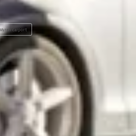
Vuren carport
scherpe prijzen
Maatwerk:
We maken het betaalbaar.
076 - 80 801 24
Direct antwoord