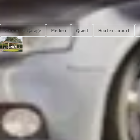
Shop meer
Carport & Garage
Merken
Graed
Houten carport
Graed houten carport Single
3.844,-
In winkelwagen
4,65/5
bij TrustedShops
Luxe assortiment
tegen 