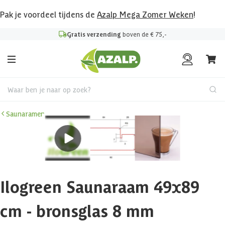
Pak je voordeel tijdens de
Azalp Mega Zomer Weken
!
Gratis verzending
boven de € 75,-
Waar ben je naar op zoek?
Saunaramen
Ilogreen Saunaraam 49x89
cm - bronsglas 8 mm