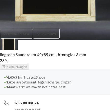
Shop meer
Zelfbouw Sauna
Saunaramen
Ilogreen Saunaraam 49x89 cm - bronsglas 8 mm
289,-
In winkelwagen
4,65/5
bij TrustedShops
Luxe assortiment
tegen scherpe prijzen
Maatwerk:
We maken het betaalbaar.
076 - 80 801 24
Direct antwoord