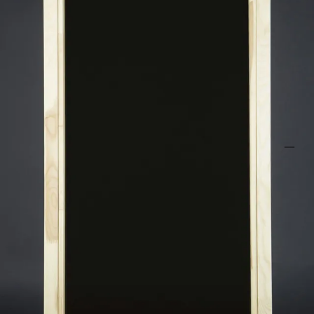
Glas: brons, uit veiligheidsoverwegingen gehard
Staat het door u gewenste raam niet bij ons online? Wij kunnen deze
geheel naar wens fabriceren. Denk hierbij aan afwijkende glaskleuren,
maten of vormen. Mail hiervoor naar
klantenservice@azalp.com
.
Specificaties
Belangrijke specificaties
Merk
Ilogreen
Levertijd
Out of stock
Azalp artikelcode
13-186-0270-0
EAN-code
1013186027005