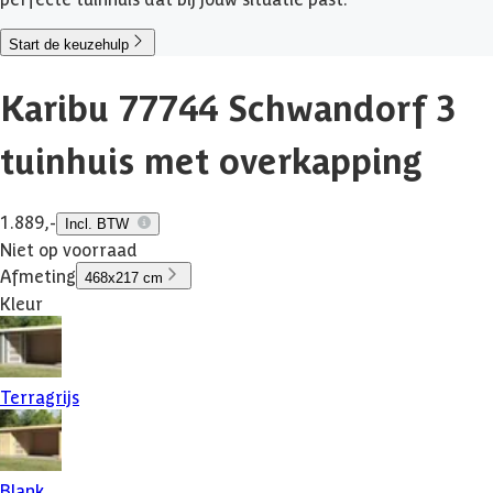
Start de keuzehulp
Karibu 77744 Schwandorf 3
tuinhuis met overkapping
1.889,-
Incl. BTW
Niet op voorraad
Afmeting
468x217 cm
Kleur
Terragrijs
Blank