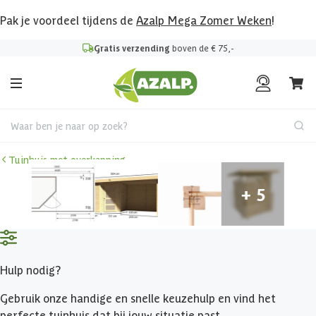
Pak je voordeel tijdens de
Azalp Mega Zomer Weken
!
Gratis verzending
boven de € 75,-
Waar ben je naar op zoek?
Tuinhuis met overkapping
Hulp nodig?
Gebruik onze handige en snelle keuzehulp en vind het
perfecte tuinhuis dat bij jouw situatie past.