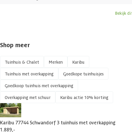
Funderingsbalken geïmpregneerd
Bekijk d
Glaswand
Geen
Afmetingen (bxl)
468 x 217 cm
Shop meer
Materiaal dak
Hout
Tuinhuis & Chalet
Merken
Karibu
Soort isolatie
Geen isolatie
Tuinhuis met overkapping
Goedkope tuinhuisjes
Goedkoop tuinhuis met overkapping
Overkapping met schuur
Karibu actie 10% korting
Karibu 77744 Schwandorf 3 tuinhuis met overkapping
1.889,-