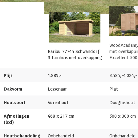
Levertijd
Out of stock
Kant en klaar geverfd mogelijk
Huidige product
Azalp artikelcode
17-192-0433-0
Kunststofglas
EAN-code
4010090777443
Veranda
WoodAcademy 
Afmetingen deur
81.5 x 175 cm
Karibu 77744 Schwandorf
met overkappi
3 tuinhuis met overkapping
Excellent 50
Glassoort
Kunststof Glas
Prijs
1.889,-
3.484,-
4.024,-
Soort dak
Massief
Dakvorm
Lessenaar
Plat
Aantal deuren
1 st
Houtsoort
Vurenhout
Douglashout
Aantal ramen
0 st
Afmetingen
468 x 217 cm
500 x 300 cm
(bxl)
Glaswand
Houtbehandeling
Onbehandeld
Onbehandeld