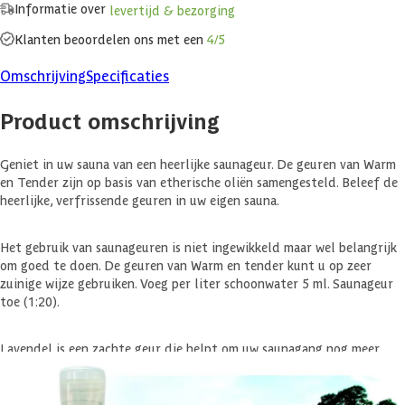
Informatie over
levertijd & bezorging
Klanten beoordelen ons met een
4/5
Omschrijving
Specificaties
Product omschrijving
Geniet in uw sauna van een heerlijke saunageur. De geuren van Warm
en Tender zijn op basis van etherische oliën samengesteld. Beleef de
heerlijke, verfrissende geuren in uw eigen sauna.
Het gebruik van saunageuren is niet ingewikkeld maar wel belangrijk
om goed te doen. De geuren van Warm en tender kunt u op zeer
zuinige wijze gebruiken. Voeg per liter schoonwater 5 ml. Saunageur
toe (1:20).
Lavendel is een zachte geur die helpt om uw saunagang nog meer
ontspannen te maken. Het biedt u de gedachte aan een zomers
bezoek aan de Franse Zuidkust. Een fluwelen, kalmerende en kruidige
beleving voor uw privésauna.