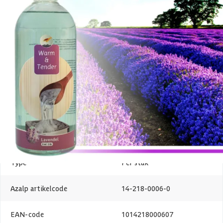
Specificaties
Belangrijke specificaties
Merk
Warm and Tender
Geur
Lavendel
Levertijd
1-3 werkdagen
Type
Per stuk
Azalp artikelcode
14-218-0006-0
EAN-code
1014218000607