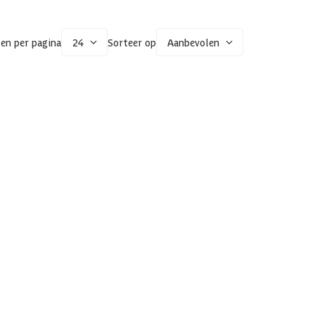
en per pagina
24
Sorteer op
Aanbevolen