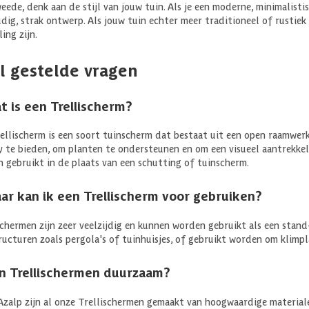
eede, denk aan de stijl van jouw tuin. Als je een moderne, minimalistis
dig, strak ontwerp. Als jouw tuin echter meer traditioneel of rustiek
ing zijn.
l gestelde vragen
at is een Trellischerm?
ellischerm is een soort tuinscherm dat bestaat uit een open raamwerk
y te bieden, om planten te ondersteunen en om een visueel aantrekkel
 gebruikt in de plaats van een schutting of tuinscherm.
aar kan ik een Trellischerm voor gebruiken?
schermen zijn zeer veelzijdig en kunnen worden gebruikt als een stan
ructuren zoals pergola's of tuinhuisjes, of gebruikt worden om klimp
ijn Trellischermen duurzaam?
j Azalp zijn al onze Trellischermen gemaakt van hoogwaardige materia