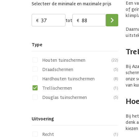
Een va
Selecteer de minimale en maximale prijs
of geï
klimpl
€
tot
€
Daarna
uitste
Type
Tre
Houten tuinschermen
(22)
Bij Az
Draadschermen
(5)
scherm
onze s
Hardhouten tuinschermen
(8)
van ku
Trellischermen
(1)
Douglas tuinschermen
(5)
Hoe
Bij he
Uitvoering
denk a
kiezen
Recht
(1)