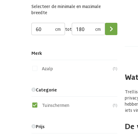
Selecteer de minimale en maximale
breedte
cm
tot
cm
Merk
Azalp
(1)
Wat
Categorie
Trelli
privac
hebben
Tuinschermen
(1)
iets v
De 
Prijs