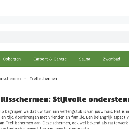
Opbergen
Carport & Garage
Sauna
Zwembad
inschermen
-
Trellischermen
llisschermen: Stijlvolle onderste
alp begrijpen we dat uw tuin een verlengstuk is van jouw huis. Het is 
 en tijd doorbrengen met vrienden en familie. Een belangrijk aspect v
aan Trellischermen aan. Deze schermen, ook wel bekend als rasterwerk 
n esthetisch element toe aan jouw buitenruimte.