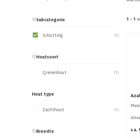
1 - 1
v
Subcategorie
Schutting
(1)
Houtsoort
Grenenhout
(1)
Hout type
Azal
Meer
Zachthout
(1)
Uitv
v.a.
Breedte