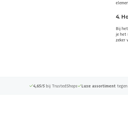
elemen
4. Ho
Bij he
je het
zeker 
4,65/5
bij TrustedShops
Luxe assortiment
tegen 