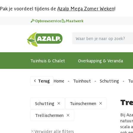
Pak je voordeel tijdens de
Azalp Mega Zomer Weken
!
Opbouwservice
Maatwerk
Tuinhuis & Chalet
Overkapping & Veranda
Terug
Home
-
Tuinhout
-
Schutting
-
Tu
Tre
Schutting
Tuinschermen
Bij Az
Trellischermen
natuur
scala 
Verwijder alle filters
ook ee