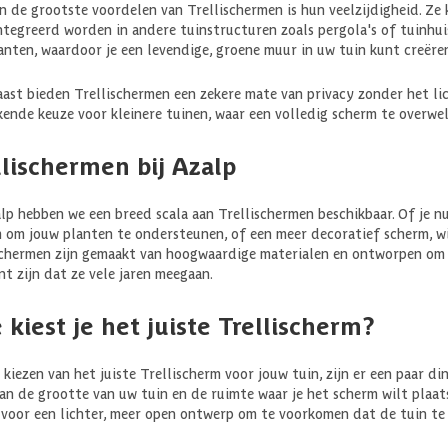
n de grootste voordelen van Trellischermen is hun veelzijdigheid. Ze
ntegreerd worden in andere tuinstructuren zoals pergola's of tuinhuis
anten, waardoor je een levendige, groene muur in uw tuin kunt creëre
ast bieden Trellischermen een zekere mate van privacy zonder het lic
kende keuze voor kleinere tuinen, waar een volledig scherm te overwel
llischermen bij Azalp
alp hebben we een breed scala aan Trellischermen beschikbaar. Of je 
 om jouw planten te ondersteunen, of een meer decoratief scherm, wi
chermen zijn gemaakt van hoogwaardige materialen en ontworpen om b
nt zijn dat ze vele jaren meegaan.
 kiest je het juiste Trellischerm?
t kiezen van het juiste Trellischerm voor jouw tuin, zijn er een paar 
an de grootte van uw tuin en de ruimte waar je het scherm wilt plaatsen
 voor een lichter, meer open ontwerp om te voorkomen dat de tuin te