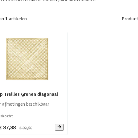
an
1
artikelen
Product
p Trellies Grenen diagonaal
 afmetingen beschikbaar
erkocht
€ 87,88
€ 92,50