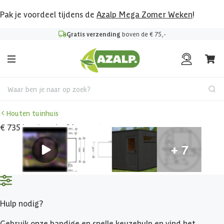
Pak je voordeel tijdens de
Azalp Mega Zomer Weken
!
Gratis verzending
boven de € 75,-
Waar ben je naar op zoek?
Houten tuinhuis
€ 735 korting t/m 31 augustus
Hulp nodig?
Gebruik onze handige en snelle keuzehulp en vind het