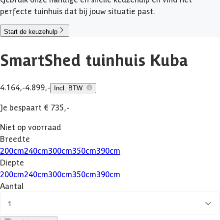
perfecte tuinhuis dat bij jouw situatie past.
Start de keuzehulp
SmartShed tuinhuis Kuba
4.164,-
4.899,-
Incl. BTW
Je bespaart € 735,-
Niet op voorraad
Breedte
200
cm
240
cm
300
cm
350
cm
390
cm
Diepte
200
cm
240
cm
300
cm
350
cm
390
cm
Aantal
1