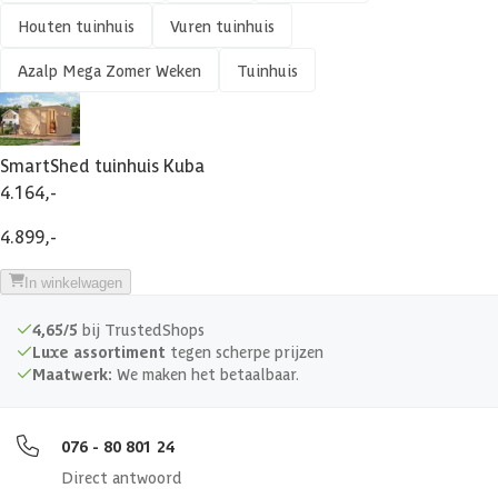
Houten tuinhuis
Vuren tuinhuis
Materiaal dak
Hout
Azalp Mega Zomer Weken
Tuinhuis
Soort isolatie
Optioneel
SmartShed tuinhuis Kuba
4.164,-
4.899,-
In winkelwagen
4,65/5
bij TrustedShops
Luxe assortiment
tegen scherpe prijzen
Maatwerk:
We maken het betaalbaar.
076 - 80 801 24
Direct antwoord