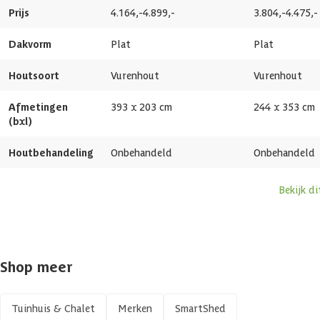
Afmetingen deur
90 x 198 cm
Prijs
4.164,-
4.899,-
3.804,-
4.475,-
Dakvorm
Plat
Plat
Glassoort
Echt glas
Houtsoort
Vurenhout
Vurenhout
Soort dak
Massief
Afmetingen
393 x 203 cm
244 x 353 cm
Breedte binnenmaat
387 cm
(bxl)
Houtbehandeling
Onbehandeld
Onbehandeld
Diepte binnenmaat
196 cm
Bekijk d
Dakoppervlakte
7.98 m2
Aantal deuren
1 st
Shop meer
Aantal ramen
1 st
Afmetingen (bxl)
393 x 203 cm
Tuinhuis & Chalet
Merken
SmartShed