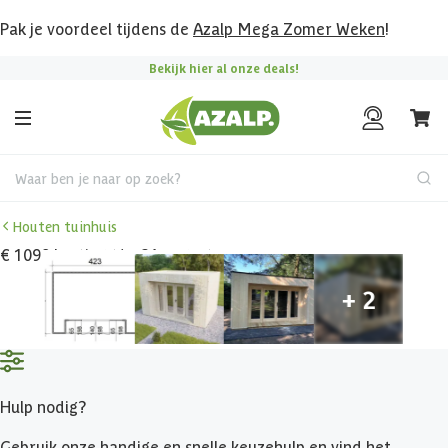
Pak je voordeel tijdens de
Azalp Mega Zomer Weken
!
Bekijk hier al onze deals!
Waar ben je naar op zoek?
Houten tuinhuis
€ 1099 korting t/m 31 augustus
Hulp nodig?
Gebruik onze handige en snelle keuzehulp en vind het