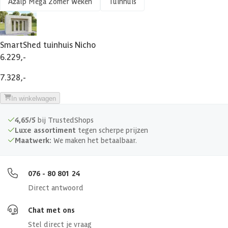
Azalp Mega Zomer Weken
Tuinhuis
Meerdere maten beschikbaar
Veranda
SmartShed tuinhuis Nicho
6.229,-
Afmetingen deur
140 x 198 cm
7.328,-
Glassoort
Echt glas
In winkelwagen
Isolatieglas
False
4,65/5
bij TrustedShops
Luxe assortiment
tegen scherpe prijzen
Maatwerk:
We maken het betaalbaar.
Soort dak
Massief
Breedte binnenmaat
414 cm
076 - 80 801 24
Direct antwoord
Diepte binnenmaat
293 cm
Chat met ons
Dakoppervlakte
12.77 m2
Stel direct je vraag