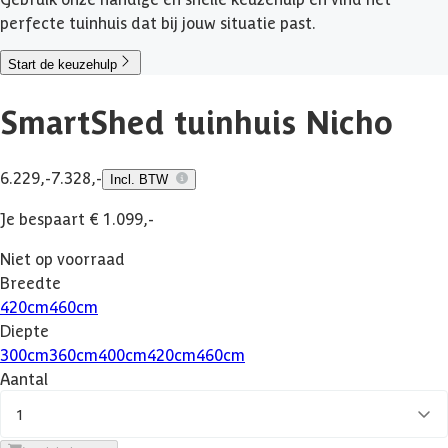
perfecte tuinhuis dat bij jouw situatie past.
Start de keuzehulp
SmartShed tuinhuis Nicho
6.229,-
7.328,-
Incl. BTW
Je bespaart € 1.099,-
Niet op voorraad
Breedte
420
cm
460
cm
Diepte
300
cm
360
cm
400
cm
420
cm
460
cm
Aantal
1