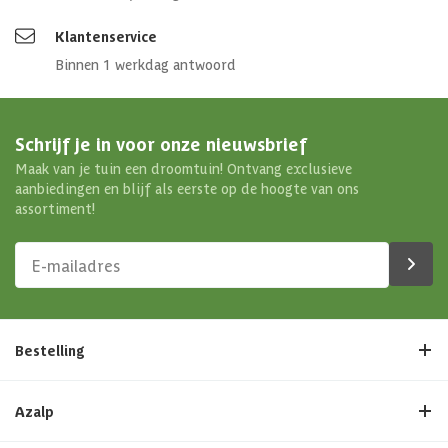
Klantenservice
Aantal deuren
1 st
Binnen 1 werkdag antwoord
Aantal ramen
2 st
Schrijf je in voor onze nieuwsbrief
Afmetingen (bxl)
423 x 302 cm
Maak van je tuin een droomtuin! Ontvang exclusieve
aanbiedingen en blijf als eerste op de hoogte van ons
Materiaal dak
Hout
assortiment!
Soort isolatie
Optioneel
Bestelling
Azalp