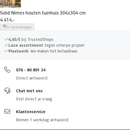
Solid Nimes houten tuinhuis 304x304 cm
Materiaal wanden
Hout
4.414,-
In winkelwagen
Houtbehandeling wanden
Onbehandeld
4,65/5
bij TrustedShops
Glaswand
Luxe assortiment
tegen scherpe prijzen
Maatwerk:
We maken het betaalbaar.
Dakoverstek
9 cm
076 - 80 801 24
Afwerking
Geschaafd
Direct antwoord
Funderingsbalken geïmpregneerd
Chat met ons
Stel direct je vraag
Zijwandhoogte
208 cm
Klantenservice
Binnen 1 werkdag antwoord
Glaswand
Glazen schuifpui