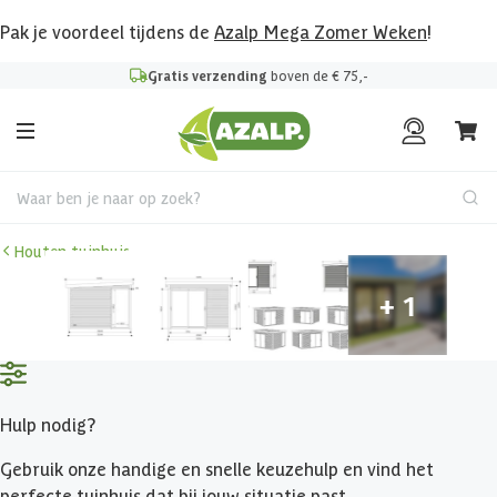
Pak je voordeel tijdens de
Azalp Mega Zomer Weken
!
Gratis verzending
boven de € 75,-
Waar ben je naar op zoek?
Houten tuinhuis
Hulp nodig?
Gebruik onze handige en snelle keuzehulp en vind het
perfecte tuinhuis dat bij jouw situatie past.