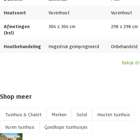
Afmetingen deur
171 x 190 cm
Houtsoort
Vurenhout
Vurenhout
Glassoort
Dubbelglas
Afmetingen
304 x 304 cm
298 x 298 cm
(bxl)
Soort dak
Massief
Houtbehandeling
Hogedruk geïmpregneerd
Onbehandeld
Breedte binnenmaat
295 cm
Bekijk d
Diepte binnenmaat
295 cm
Dakoppervlakte
10.3 m2
Shop meer
Aantal deuren
1 st
Tuinhuis & Chalet
Merken
Solid
Houten tuinhuis
Aantal ramen
1 st
Vuren tuinhuis
Goedkope tuinhuisjes
Aantal ruimtes
1 st