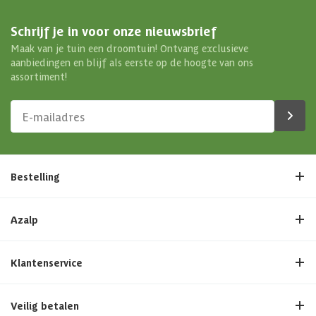
Soort paal
Massief
Schrijf je in voor onze nieuwsbrief
Maak van je tuin een droomtuin! Ontvang exclusieve
Maximale sneeuwbelasting
75
aanbiedingen en blijf als eerste op de hoogte van ons
assortiment!
Kleur deur
Zwart
Afmetingen (bxl)
304 x 304 cm
Materiaal dak
Hout
Bestelling
Soort isolatie
Geen isolatie
Azalp
Klantenservice
Veilig betalen