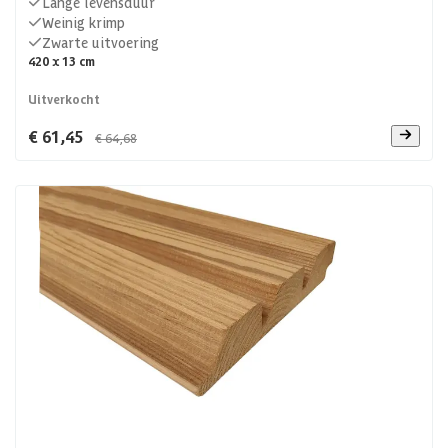
Lange levensduur
Weinig krimp
Zwarte uitvoering
420 x 13 cm
Uitverkocht
€ 61,45
€ 64,68