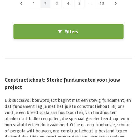
1
2
3
4
5
…
13
Filters
Constructiehout: Sterke fundamenten voor jouw
project
Elk succesvol bouwproject begint met een stevig fundament, en
dat fundament leg je met het juiste constructiehout. Bij ons
vind je een breed scala aan houtsoorten, van hardhouten
planken tot balken en palen, die speciaal geselecteerd zijn voor
hun stabiliteit en duurzaamheid. Of je nu een tuinhuisje, schuur
of pergola wilt bouwen, ons constructiehout is bestand tegen
de tand des tijds en zorgt ervoor dat jouw project jarenlang