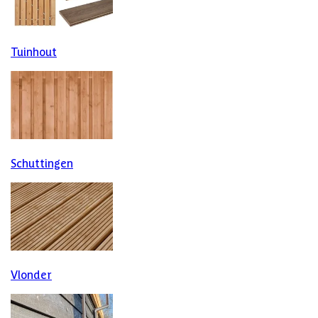
zijn de houthandel voor jou. Op deze pagina kun je het
filter gebruiken om eenvoudig naar jouw ideale product te
gaan.
Ben jij een groen, bouw of klusbedrijf? Bekijk
hier
de voordelen voor jou als professional.
Tuinhout
Schuttingen
Vlonder