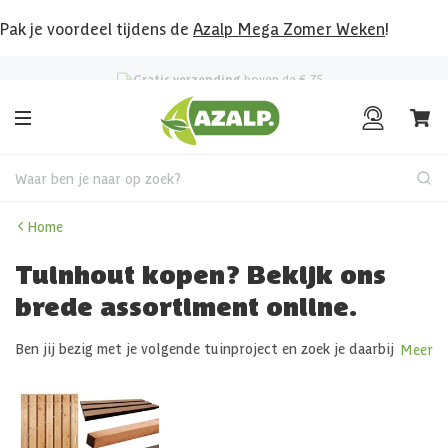
Pak je voordeel tijdens de
Azalp Mega Zomer Weken
!
Klantenbeoordeling
8.6
/10
Waar ben je naar op zoek?
Home
Tuinhout kopen? Bekijk ons
brede assortiment online.
Ben jij bezig met je volgende tuinproject en zoek je daarbij
Meer
passend tuinhout van top kwaliteit? Wij bieden compleet
tuinhout aan zoals
constructiehout
(losse planken, balken),
schuttingen
,
vlonders
en
gevelbekleding
. Van het funderen
van een bouwproject tot het creëren van meer privacy, wij