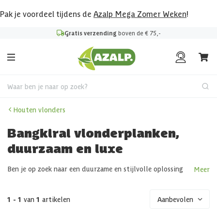
Pak je voordeel tijdens de
Azalp Mega Zomer Weken
!
Gratis verzending
boven de € 75,-
Waar ben je naar op zoek?
Houten vlonders
Bangkirai vlonderplanken,
duurzaam en luxe
Ben je op zoek naar een duurzame en stijlvolle oplossing
Meer
voor je terras of tuin? Dan zijn Bangkirai vlonders een
uitstekende keuze. Deze houtsoort, ook wel bekend als
Vlonder Bangkirai, is niet alleen prachtig om te zien, maar
1 - 1
van
1
artikelen
Aanbevolen
ook bijzonder duurzaam en onderhoudsvriendelijk. In dit