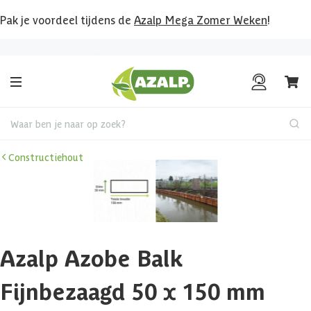
Pak je voordeel tijdens de
Azalp Mega Zomer Weken
!
Tot € 20.000,-
kopersbescherming
Waar ben je naar op zoek?
Constructiehout
Azalp Azobe Balk
Fijnbezaagd 50 x 150 mm