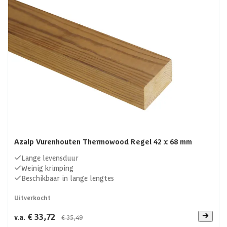
afwerking van het dak
. Je wilt als je heerlijk aan het
genieten bent van jouw droomproject, dan ook niet tegen
het ongezellige plaatmateriaal aan kijken. Daarom is het
verstandig om deze af te werken met dakbeschot. Deze
planken worden tegen de binnenkant van het dak
gemonteerd waardoor het dak meteen netjes is afgewerkt.
De planken voor het dakbeschot die wij bij Azalp aanbieden
zijn gemaakt van Douglashout. Dit hout heeft niet alleen
een lange levensduur, maar geeft ook meteen een warme
uitstraling en is onderhoudsarm.
Azalp Vurenhouten Thermowood Regel 42 x 68 mm
Lange levensduur
Weinig krimping
Beschikbaar in lange lengtes
Uitverkocht
€ 33,72
v.a.
€ 35,49