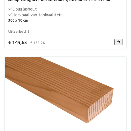
Douglashout
Hoekpaal van topkwaliteit
300 x 10 cm
Uitverkocht
€ 144,63
€ 152,24