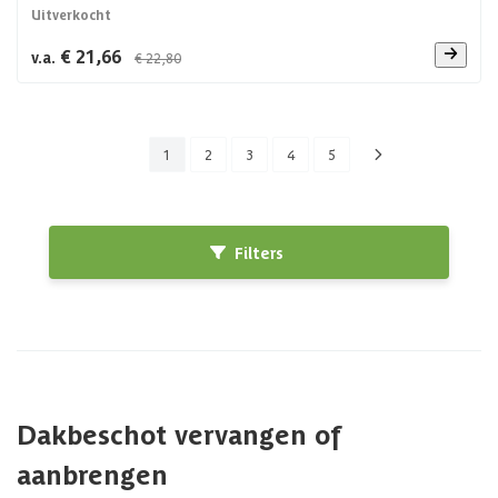
Uitverkocht
€ 21,66
v.a.
€ 22,80
1
2
3
4
5
Filters
Dakbeschot vervangen of
aanbrengen