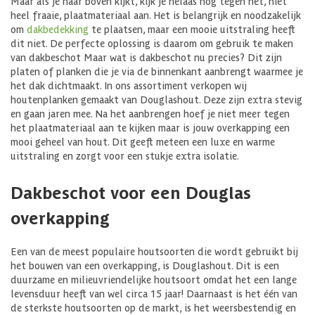
Maar als je naar boven kijkt, kijk je helaas nog tegen het, niet
heel fraaie, plaatmateriaal aan. Het is belangrijk en noodzakelijk
om
dakbedekking
te plaatsen, maar een mooie uitstraling heeft
dit niet. De perfecte oplossing is daarom om gebruik te maken
van dakbeschot Maar wat is dakbeschot nu precies? Dit zijn
platen of planken die je via de binnenkant aanbrengt waarmee je
het dak dichtmaakt. In ons assortiment verkopen wij
houtenplanken gemaakt van Douglashout. Deze zijn extra stevig
en gaan jaren mee. Na het aanbrengen hoef je niet meer tegen
het plaatmateriaal aan te kijken maar is jouw overkapping een
mooi geheel van hout. Dit geeft meteen een luxe en warme
uitstraling en zorgt voor een stukje extra isolatie.
Dakbeschot voor een Douglas
overkapping
Een van de meest populaire houtsoorten die wordt gebruikt bij
het bouwen van een overkapping, is Douglashout. Dit is een
duurzame en milieuvriendelijke houtsoort omdat het een lange
levensduur heeft van wel circa 15 jaar! Daarnaast is het één van
de sterkste houtsoorten op de markt, is het weersbestendig en