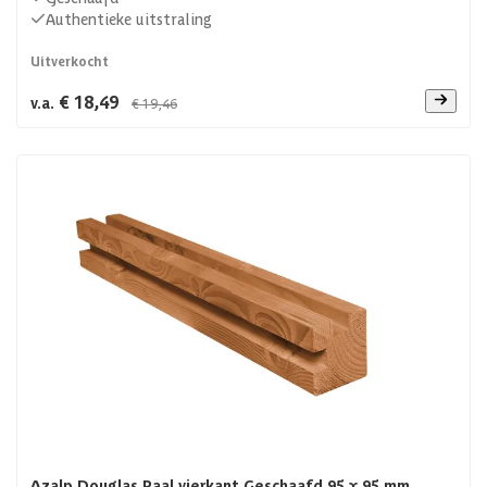
Authentieke uitstraling
Uitverkocht
€ 18,49
v.a.
€ 19,46
Azalp Douglas Paal vierkant Geschaafd 95 x 95 mm