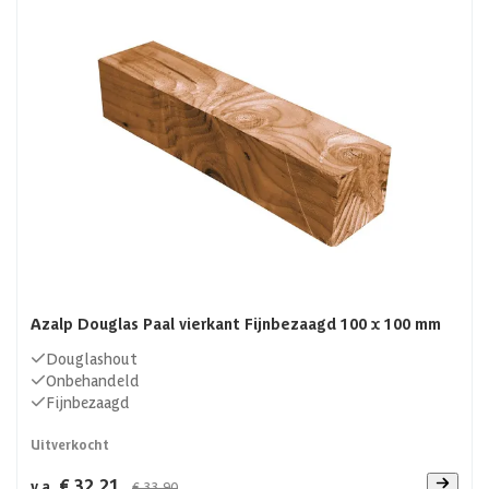
Azalp Douglas Paal vierkant Fijnbezaagd 100 x 100 mm
Douglashout
Onbehandeld
Fijnbezaagd
Uitverkocht
€ 32,21
v.a.
€ 33,90