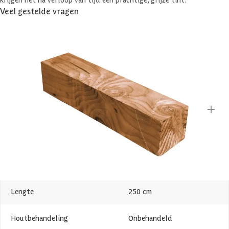
Veel gestelde vragen
Komen er nog extra kosten bij voor aflevering?
Specificaties
Belangrijke specificaties
Merk
Azalp
Breedte
12 cm
Lengte
250 cm
Houtbehandeling
Onbehandeld