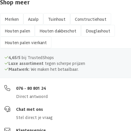
Shop meer
Vorm
Vierkant
Afwerking
Fijnbezaagd
Merken
Azalp
Tuinhout
Constructiehout
Houten palen
Houten dakbeschot
Douglashout
Kopmaat
120 x 120 mm
Houten palen vierkant
Hout type
Zachthout
4,65/5
bij TrustedShops
Keurmerk
PEFC
Luxe assortiment
tegen scherpe prijzen
Maatwerk:
We maken het betaalbaar.
076 - 80 801 24
Direct antwoord
Chat met ons
Stel direct je vraag
Klantenservice