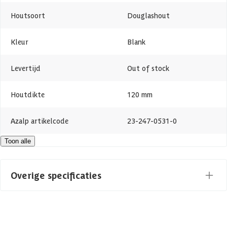
Houtsoort
Douglashout
Kleur
Blank
Levertijd
Out of stock
Houtdikte
120 mm
Azalp artikelcode
23-247-0531-0
Toon alle
EAN-code
1023247053102
Overige specificaties
Materiaal
Hout