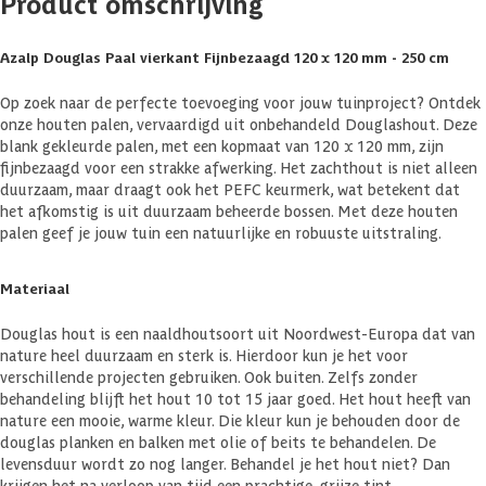
Product omschrijving
Azalp Douglas Paal vierkant Fijnbezaagd 120 x 120 mm - 250 cm
Op zoek naar de perfecte toevoeging voor jouw tuinproject? Ontdek
onze houten palen, vervaardigd uit onbehandeld Douglashout. Deze
blank gekleurde palen, met een kopmaat van 120 x 120 mm, zijn
fijnbezaagd voor een strakke afwerking. Het zachthout is niet alleen
duurzaam, maar draagt ook het PEFC keurmerk, wat betekent dat
het afkomstig is uit duurzaam beheerde bossen. Met deze houten
palen geef je jouw tuin een natuurlijke en robuuste uitstraling.
Materiaal
Douglas hout is een naaldhoutsoort uit Noordwest-Europa dat van
nature heel duurzaam en sterk is. Hierdoor kun je het voor
verschillende projecten gebruiken. Ook buiten. Zelfs zonder
behandeling blijft het hout 10 tot 15 jaar goed. Het hout heeft van
nature een mooie, warme kleur. Die kleur kun je behouden door de
douglas planken en balken met olie of beits te behandelen. De
levensduur wordt zo nog langer. Behandel je het hout niet? Dan
krijgen het na verloop van tijd een prachtige, grijze tint.