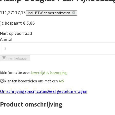
111,27
117,13
Incl. BTW en verzendkosten
Je bespaart € 5,86
Niet op voorraad
Aantal
1
In winkelwagen
Informatie over
levertijd & bezorging
Klanten beoordelen ons met een
4/5
Omschrijving
Specificaties
Veel gestelde vragen
Product omschrijving