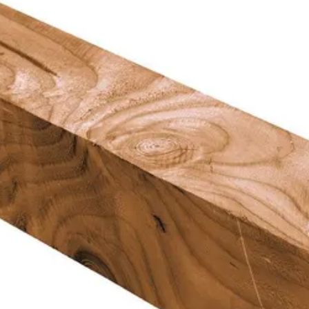
Azalp
20 cm
250 cm
Onbehandeld
Douglashout
Out of stock
20 mm
24-247-0025-0