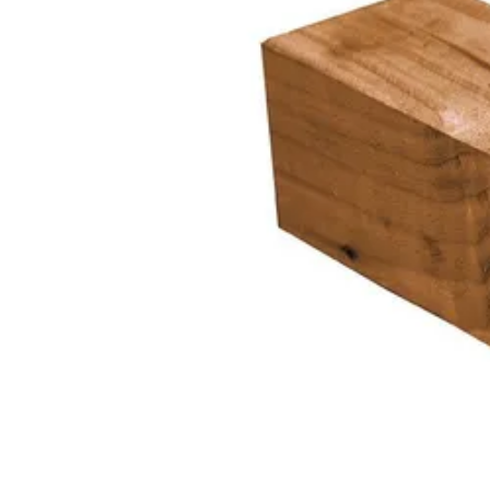
Merk
Breedte
Lengte
Houtbehandeling
Houtsoort
Levertijd
Houtdikte
Azalp artikelcode