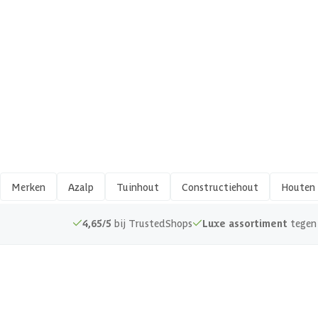
EAN-code
Overige specificaties
Materiaal
Shop meer
Vorm
Afwerking
Merken
Azalp
Tuinhout
Constructiehout
Houten 
Hout type
4,65/5
bij TrustedShops
Luxe assortiment
tegen 
Keurmerk