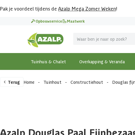
Pak je voordeel tijdens de
Azalp Mega Zomer Weken
!
Opbouwservice
Maatwerk
Tuinhuis & Chalet
Overkapping & Veranda
Terug
Home
-
Tuinhout
-
Constructiehout
-
Douglas fi
Azalp Douglas Paal Fijnbezaa