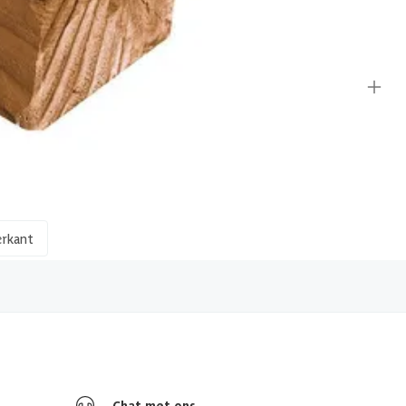
erkant
Chat met ons