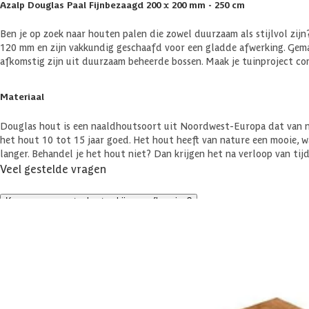
Azalp Douglas Paal Fijnbezaagd 200 x 200 mm - 250 cm
Ben je op zoek naar houten palen die zowel duurzaam als stijlvol zi
120 mm en zijn vakkundig geschaafd voor een gladde afwerking. Gema
afkomstig zijn uit duurzaam beheerde bossen. Maak je tuinproject c
Materiaal
Douglas hout is een naaldhoutsoort uit Noordwest-Europa dat van nat
het hout 10 tot 15 jaar goed. Het hout heeft van nature een mooie, 
langer. Behandel je het hout niet? Dan krijgen het na verloop van tijd 
Veel gestelde vragen
Komen er nog extra kosten bij voor aflevering?
Specificaties
Belangrijke specificaties