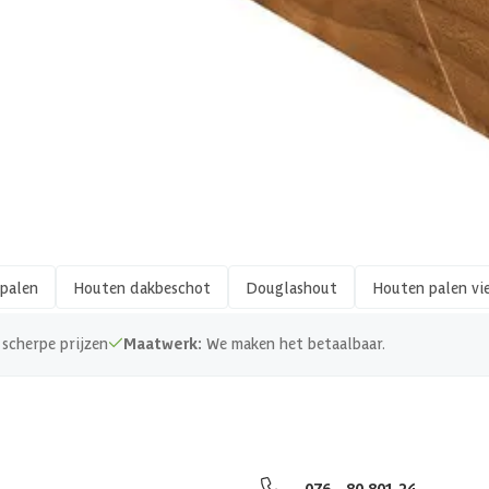
1024247002503
Hout
Vierkant
Geschaafd
palen
Houten dakbeschot
Douglashout
Houten palen vi
Zachthout
scherpe prijzen
Maatwerk:
We maken het betaalbaar.
PEFC
076 - 80 801 24