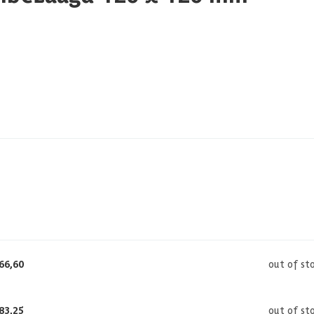
66,60
out of st
83,25
out of st