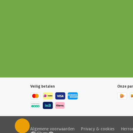
Veilig betalen
Onze par
Algemene voorwaarden
|
Privacy & cookies
|
Herro