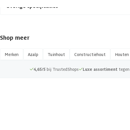
Overige specificaties
Materiaal
Shop meer
Vorm
Afwerking
Merken
Azalp
Tuinhout
Constructiehout
Houten 
Kopmaat
4,65/5
bij TrustedShops
Luxe assortiment
tegen 
Hout type