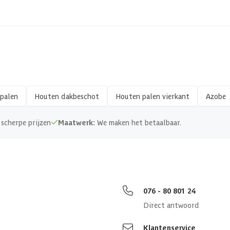
Hout
Vierkant
Fijnbezaagd
palen
Houten dakbeschot
Houten palen vierkant
Azobe
120 x 120 mm
scherpe prijzen
Maatwerk:
We maken het betaalbaar.
Hardhout
076 - 80 801 24
Direct antwoord
Klantenservice