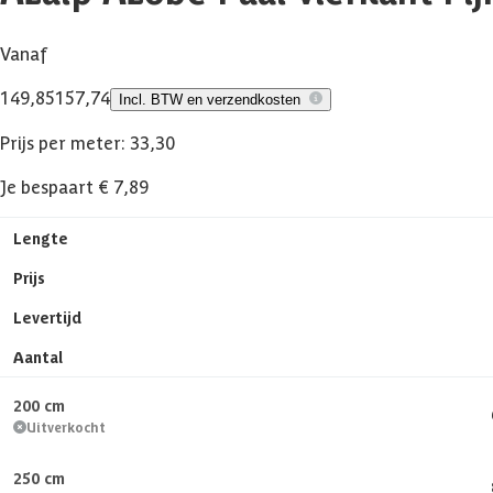
Vanaf
149,85
157,74
Incl. BTW en verzendkosten
Prijs per meter: 33,30
Je bespaart € 7,89
Lengte
Prijs
Levertijd
Aantal
200 cm
Uitverkocht
250 cm