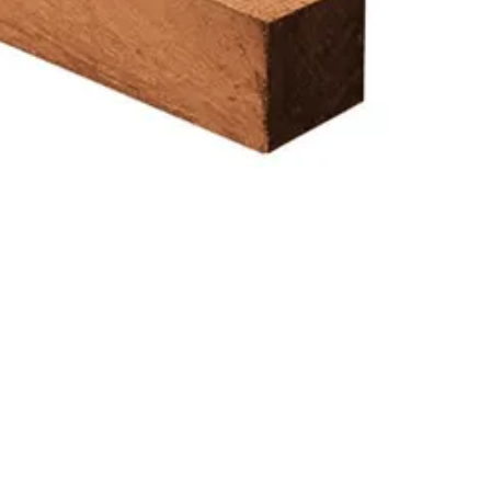
450 cm
), met een mooie donkerbruine kleur. Bovendien is het reukloos, dit
 uitermate geschikt om in de grond of in het water te plaatsen. Onb
Onbehandeld
t Azobe de originele kleur behoud. Doordat het hout niet gemakkelijk
Azobe hout
door de opgegeven afmeting de netto maat is.
Blank
Out of stock
120 mm
23-247-0229-0
1023247022900