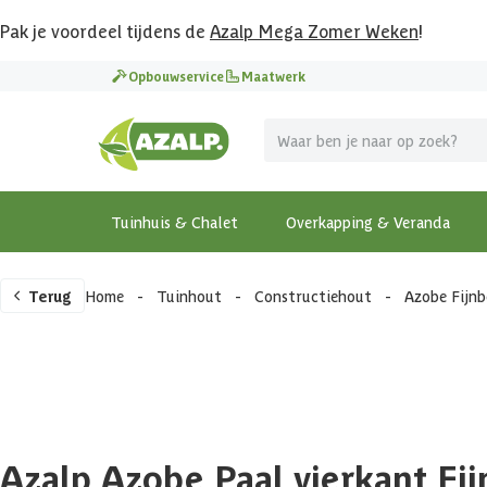
Pak je voordeel tijdens de
Azalp Mega Zomer Weken
!
Opbouwservice
Maatwerk
Tuinhuis & Chalet
Overkapping & Veranda
Terug
Home
-
Tuinhout
-
Constructiehout
-
Azobe Fijn
Azalp Azobe Paal vierkant F