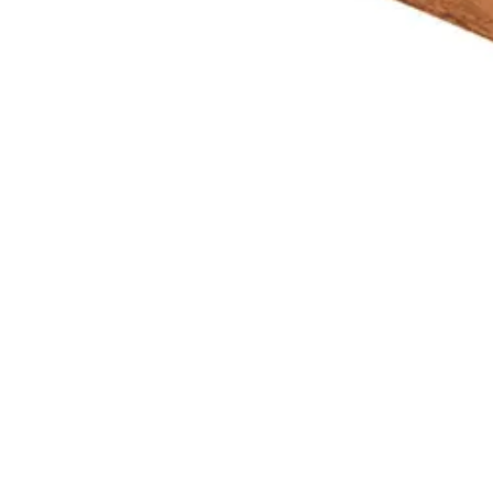
Onderhoud
Lengte
Azobé is één van de sterkste hardhoutsoorten (duurzaamheidsklasse 1
doordat de palen nagenoeg geen vocht opnemen, de palen zijn dan ook
Houtbehandeling
manier. Het is mogelijk om de palen te behandelen met olie, zodat he
hardhout olie.
Houtsoort
Azobe palen van 300 cm en langer worden geleverd zonder punt, waar
Kleur
Levertijd
Houtdikte
Azalp artikelcode
Toon alle
EAN-code