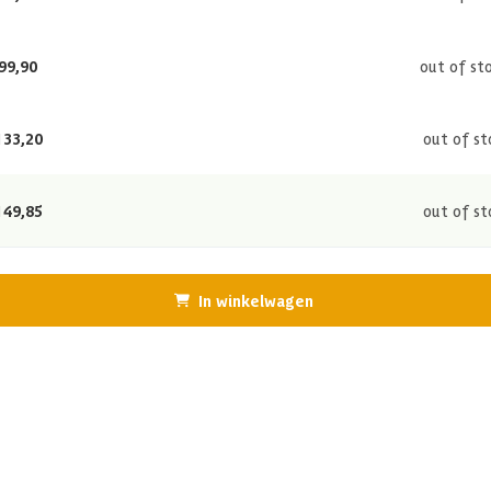
99,90
out of st
133,20
out of st
149,85
out of st
In winkelwagen