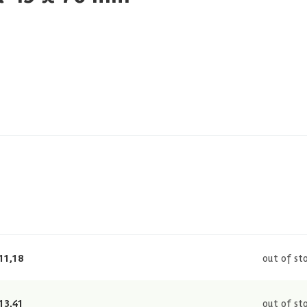
11,18
out of st
13,41
out of st