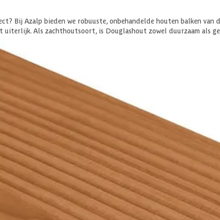
ect? Bij Azalp bieden we robuuste, onbehandelde houten balken van 
t uiterlijk. Als zachthoutsoort, is Douglashout zowel duurzaam als g
heerde bossen. Vertrouw op Azalp voor kwaliteit en duurzaamheid in 
ure heel duurzaam en sterk is. Hierdoor kun je het voor verschillend
warme kleur. Die kleur kun je behouden door de douglas planken en ba
een prachtige, grijze tint.