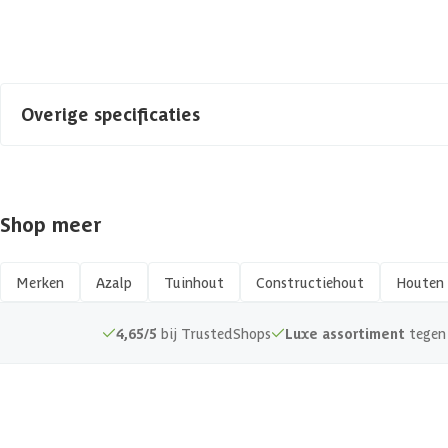
Azalp artikelcode
Toon alle
EAN-code
Overige specificaties
Materiaal
Shop meer
Afwerking
Kopmaat
Merken
Azalp
Tuinhout
Constructiehout
Houten 
Hout type
4,65/5
bij TrustedShops
Luxe assortiment
tegen 
Keurmerk