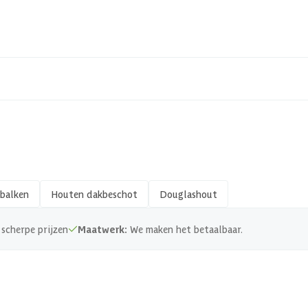
23-247-0457-0
8715357148306
Hout
Geschaafd
45 x 70 mm
balken
Houten dakbeschot
Douglashout
Zachthout
scherpe prijzen
Maatwerk:
We maken het betaalbaar.
PEFC