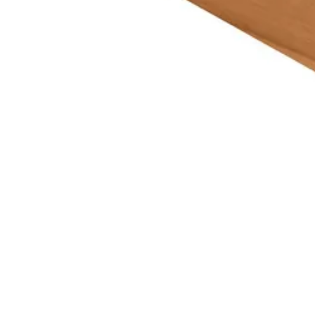
Merk
Breedte
Lengte
Houtbehandeling
Houtsoort
Kleur
Levertijd
Houtdikte