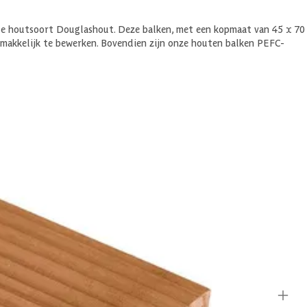
de houtsoort Douglashout. Deze balken, met een kopmaat van 45 x 70
emakkelijk te bewerken. Bovendien zijn onze houten balken PEFC-
al jouw houtbenodigdheden.
e projecten gebruiken. Ook buiten. Zelfs zonder behandeling blijft
lken met olie of beits te behandelen. De levensduur wordt zo nog