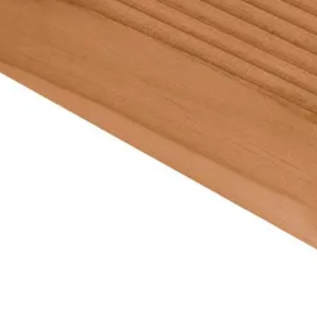
Azalp
7 cm
300 cm
Onbehandeld
Douglashout
Blank
Out of stock
45 mm