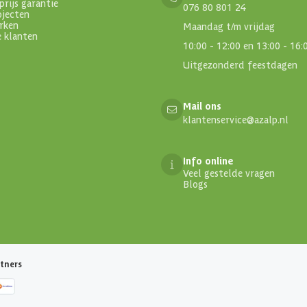
prijs garantie
076 80 801 24
ojecten
rken
Maandag t/m vrijdag
e klanten
10:00 - 12:00 en 13:00 - 16:
Uitgezonderd feestdagen
Mail ons
klantenservice@azalp.nl
Info online
Veel gestelde vragen
Blogs
tners