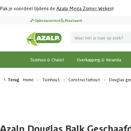
Pak je voordeel tijdens de
Azalp Mega Zomer Weken
!
Opbouwservice
Maatwerk
Tuinhuis & Chalet
Overkapping & Veranda
Terug
Home
-
Tuinhout
-
Constructiehout
-
Douglas ge
Azalp Douglas Balk Geschaaf