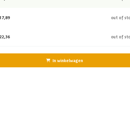
17,89
out of st
22,36
out of st
In winkelwagen