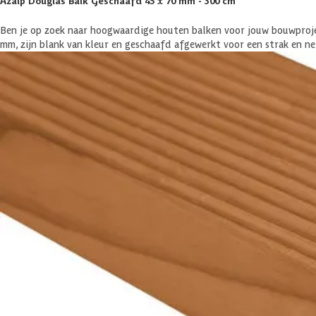
Azalp Douglas Balk Geschaafd 45 x 70 mm - 300 cm
Ben je op zoek naar hoogwaardige houten balken voor jouw bouwproj
mm, zijn blank van kleur en geschaafd afgewerkt voor een strak en ne
gecertificeerd, wat betekent dat ze afkomstig zijn uit duurzaam be
Materiaal
Douglas hout is een naaldhoutsoort uit Noordwest-Europa dat van nat
het hout 10 tot 15 jaar goed. Het hout heeft van nature een mooie, 
langer. Behandel je het hout niet? Dan krijgen het na verloop van tijd 
Veel gestelde vragen
Komen er nog extra kosten bij voor aflevering?
Specificaties
Belangrijke specificaties