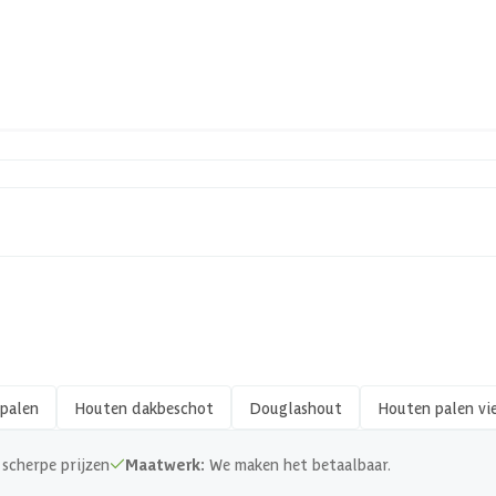
150 mm
23-247-0536-0
1023247053607
Hout
Vierkant
Fijnbezaagd
palen
Houten dakbeschot
Douglashout
Houten palen vi
150 x 150 mm
scherpe prijzen
Maatwerk:
We maken het betaalbaar.