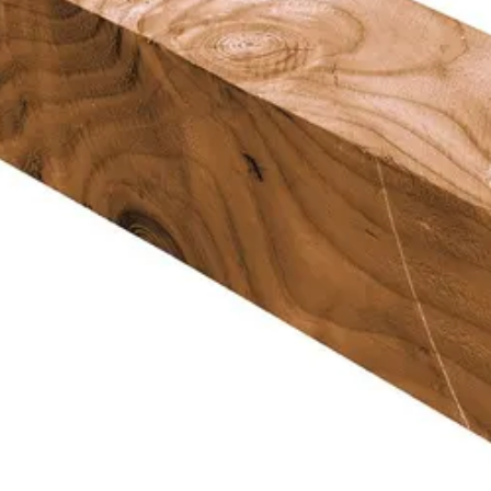
Azalp
15 cm
300 cm
Onbehandeld
Douglashout
Blank
Out of stock