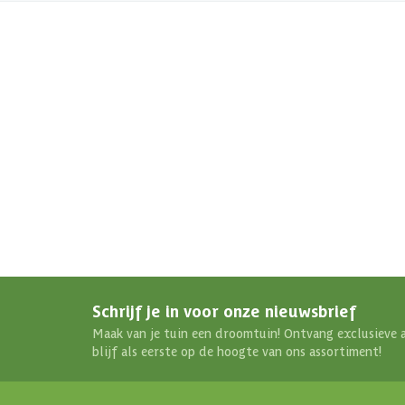
Hout type
Keurmerk
Schrijf je in voor onze nieuwsbrief
Maak van je tuin een droomtuin! Ontvang exclusieve 
blijf als eerste op de hoogte van ons assortiment!