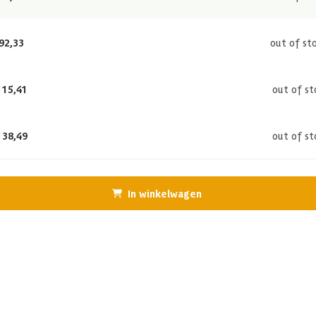
92,33
out of st
115,41
out of st
138,49
out of st
In winkelwagen