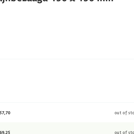
57,70
out of st
69,25
out of st