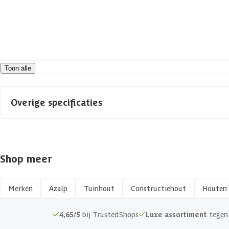
Houtdikte
Azalp artikelcode
Toon alle
EAN-code
Overige specificaties
Materiaal
Shop meer
Vorm
Afwerking
Merken
Azalp
Tuinhout
Constructiehout
Houten 
Kopmaat
4,65/5
bij TrustedShops
Luxe assortiment
tegen 