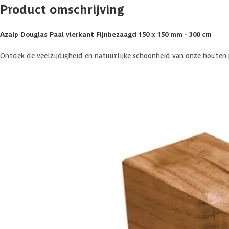
Product omschrijving
Azalp Douglas Paal vierkant Fijnbezaagd 150 x 150 mm - 300 cm
Ontdek de veelzijdigheid en natuurlijke schoonheid van onze houten
toepassingen in jouw tuin. De palen hebben een kopmaat van 150 x 15
natuurlijke sfeer in elke buitenruimte. Bovendien zijn ze voorzien v
met onze Douglashouten palen.
Materiaal
Douglas hout is een naaldhoutsoort uit Noordwest-Europa dat van nat
het hout 10 tot 15 jaar goed. Het hout heeft van nature een mooie, 
langer. Behandel je het hout niet? Dan krijgen het na verloop van tijd 
Veel gestelde vragen
Komen er nog extra kosten bij voor aflevering?
Specificaties