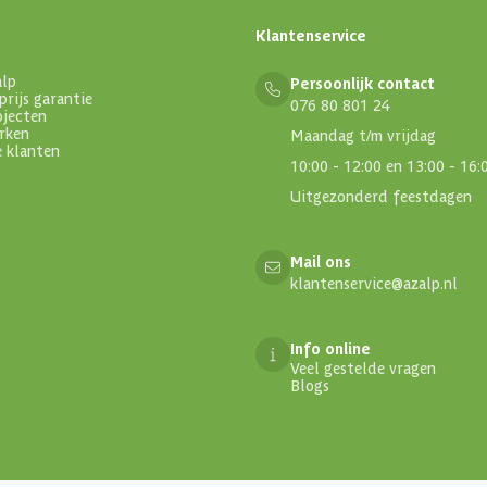
Klantenservice
alp
Persoonlijk contact
prijs garantie
076 80 801 24
ojecten
rken
Maandag t/m vrijdag
e klanten
10:00 - 12:00 en 13:00 - 16:
Uitgezonderd feestdagen
Mail ons
klantenservice@azalp.nl
Info online
Veel gestelde vragen
Blogs