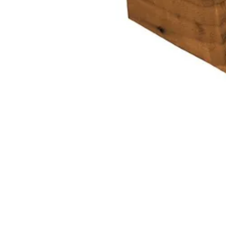
Belangrijke specificaties
Merk
Breedte
Lengte
Houtbehandeling
Houtsoort
Kleur
Levertijd