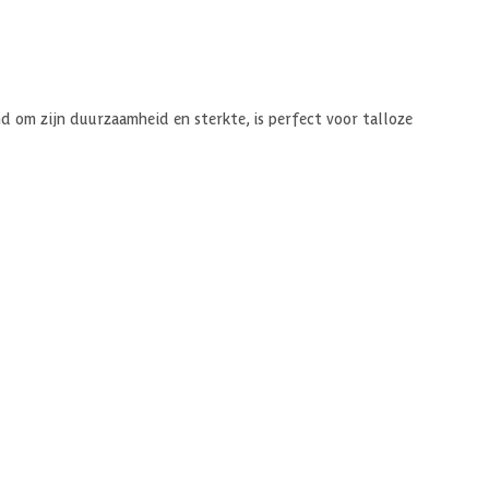
 om zijn duurzaamheid en sterkte, is perfect voor talloze
 Met hun blanke kleur en zachthout karakter, brengen ze een warme en
aam beheerde bossen. Kies voor kwaliteit, duurzaamheid en esthetiek
e projecten gebruiken. Ook buiten. Zelfs zonder behandeling blijft
lken met olie of beits te behandelen. De levensduur wordt zo nog