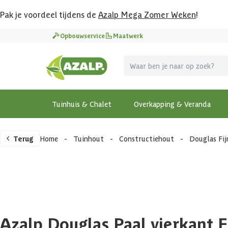
Pak je voordeel tijdens de
Azalp Mega Zomer Weken
!
Opbouwservice
Maatwerk
Tuinhuis & Chalet
Overkapping & Veranda
Terug
Home
-
Tuinhout
-
Constructiehout
-
Douglas Fi
Azalp Douglas Paal vierkant 