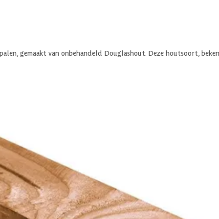
 palen, gemaakt van onbehandeld Douglashout. Deze houtsoort, bekend
0 mm en zijn fijnbezaagd voor een rustieke, authentieke uitstraling.
an het PEFC-keurmerk, wat garandeert dat ze afkomstig zijn uit duurz
ure heel duurzaam en sterk is. Hierdoor kun je het voor verschillend
warme kleur. Die kleur kun je behouden door de douglas planken en ba
een prachtige, grijze tint.