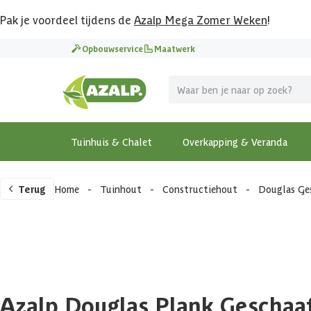
Pak je voordeel tijdens de
Azalp Mega Zomer Weken
!
Opbouwservice
Maatwerk
Tuinhuis & Chalet
Overkapping & Veranda
Terug
Home
-
Tuinhout
-
Constructiehout
-
Douglas Ge
Azalp Douglas Plank Geschaa