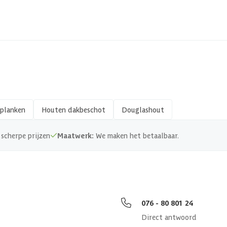
Hout
Geschaafd
28 x 195 mm
planken
Houten dakbeschot
Douglashout
Zachthout
scherpe prijzen
Maatwerk:
We maken het betaalbaar.
PEFC
076 - 80 801 24
Direct antwoord