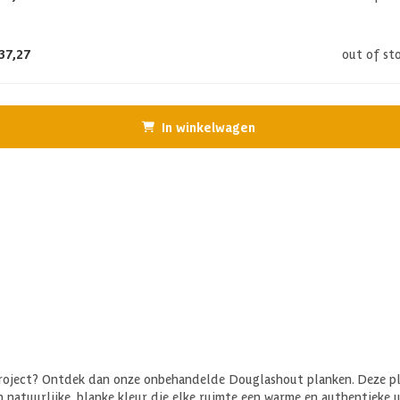
37,27
out of st
In winkelwagen
project? Ontdek dan onze onbehandelde Douglashout planken. Deze pl
 natuurlijke, blanke kleur die elke ruimte een warme en authentieke