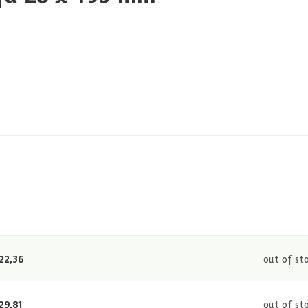
22,36
out of st
29,81
out of st