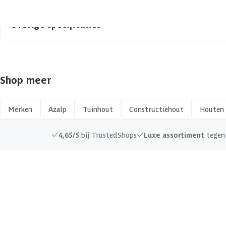
Overige specificaties
Materiaal
Shop meer
Afwerking
Kopmaat
Merken
Azalp
Tuinhout
Constructiehout
Houten 
Hout type
4,65/5
bij TrustedShops
Luxe assortiment
tegen 
Keurmerk