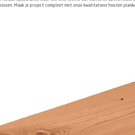
bossen. Maak je project compleet met onze kwalitatieve houten plank
ure heel duurzaam en sterk is. Hierdoor kun je het voor verschillend
warme kleur. Die kleur kun je behouden door de douglas planken en ba
een prachtige, grijze tint.
Azalp