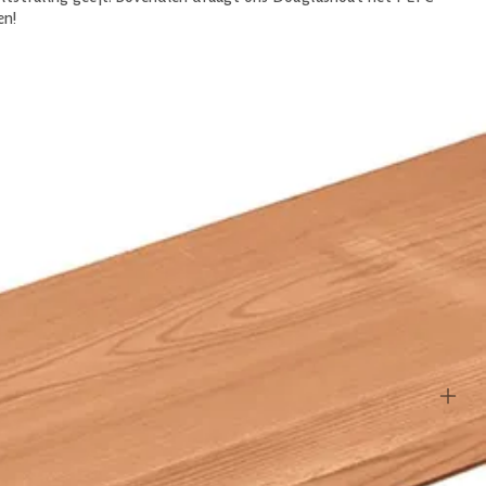
en!
e projecten gebruiken. Ook buiten. Zelfs zonder behandeling blijft
lken met olie of beits te behandelen. De levensduur wordt zo nog