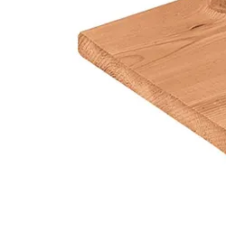
Breedte
Lengte
Houtbehandeling
Houtsoort
Kleur
Levertijd
Houtdikte
Azalp artikelcode
Toon alle
EAN-code