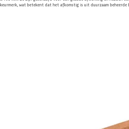
keurmerk, wat betekent dat het afkomstig is uit duurzaam beheerde 
Materiaal
Douglas hout is een naaldhoutsoort uit Noordwest-Europa dat van nat
het hout 10 tot 15 jaar goed. Het hout heeft van nature een mooie, 
langer. Behandel je het hout niet? Dan krijgen het na verloop van tijd 
Veel gestelde vragen
Komen er nog extra kosten bij voor aflevering?
Specificaties
Belangrijke specificaties
Merk