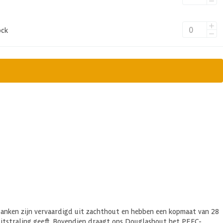
ock
anken zijn vervaardigd uit zachthout en hebben een kopmaat van 28
 uitstraling geeft. Bovendien draagt ons Douglashout het PEFC-