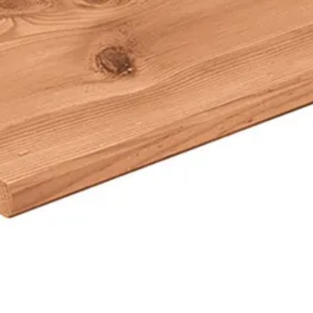
20 cm
300 cm
Onbehandeld
Douglashout
Blank
Out of stock
28 mm
23-247-0453-0
1023247045305