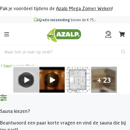
Pak je voordeel tijdens de
Azalp Mega Zomer Weken
!
Gratis verzending
boven de € 75,-
Waar ben je naar op zoek?
Sauna voor thuis
Sauna kiezen?
Beantwoord een paar korte vragen en vind de sauna die bij
jou past!