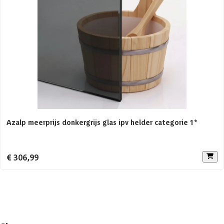
Glaswand
Geen
Afmetingen (bxl)
169 x 203 cm
Voorruimte
Geen
Aanbevolen vermogen saunakachel
6 KW
Azalp meerprijs donkergrijs glas ipv helder categorie 1*
Aantal personen
1-3 personen
Constructietype
Elementsauna
€ 306,99