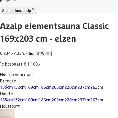
Start de keuzehulp
Azalp elementsauna Classic
169x203 cm - elzen
6.234,-
7.334,-
Incl. BTW
Je bespaart € 1.100,-
Niet op voorraad
Breedte
135
cm
152
cm
169
cm
186
cm
203
cm
220
cm
237
cm
263
cm
Diepte
135
cm
152
cm
169
cm
186
cm
203
cm
220
cm
237
cm
263
cm
Houtsoort