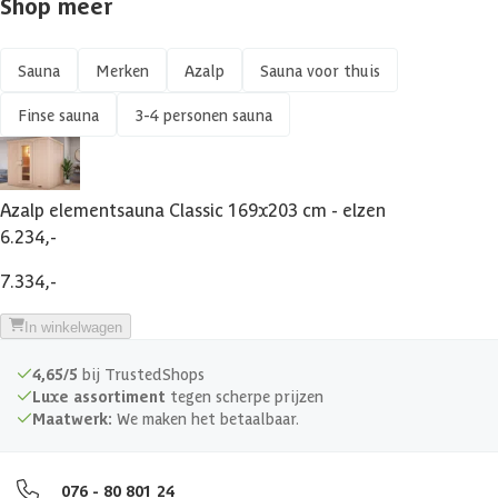
Shop meer
Sauna
Merken
Azalp
Sauna voor thuis
Finse sauna
3-4 personen sauna
Azalp elementsauna Classic 169x203 cm - elzen
6.234,-
7.334,-
In winkelwagen
4,65/5
bij TrustedShops
Luxe assortiment
tegen scherpe prijzen
Maatwerk:
We maken het betaalbaar.
076 - 80 801 24