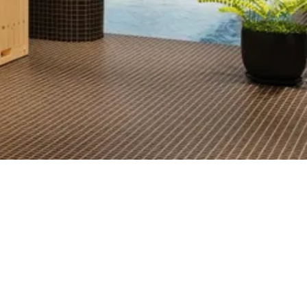
Hout
t uit losse elementen is montage vrij eenvoudig. Het wordt
67 x 174 cm
nnen de professionals van onze opbouwservice dit voor je verzorgen.
Rechthoek
Dubbelwandig
205 cm
120 cm
5 m3
1 st