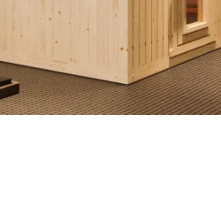
Finse sauna
re bewerking nodig voor het opbouwen. Doordat de constructie bestaa
n om je op weg te helpen. Wil je liever niet zelf aan de slag? Dan ku
8 mm
11-072-0469-0
1041091653507