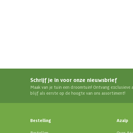
Aanbevolen vermogen saunakachel
Aantal personen
Constructietype
Schrijf je in voor onze nieuwsbrief
Maak van je tuin een droomtuin! Ontvang exclusieve 
blijf als eerste op de hoogte van ons assortiment!
Bestelling
Azalp
Bestellen
Over Az