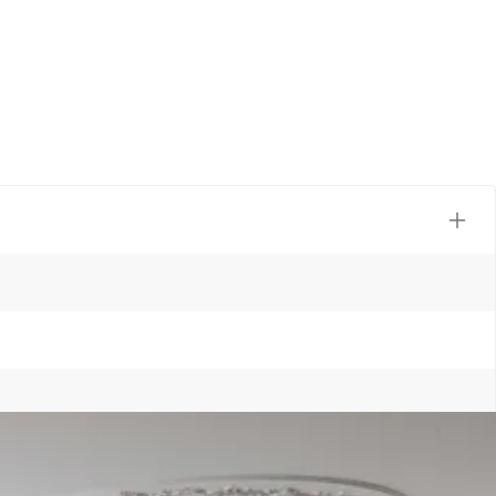
Je hebt de keuze uit vurenhout of elzenhout, zodat de sauna perfect
or een ontspannen moment in je eigen huis.
 isolatie en een houten binnenwand. Door het gebruik van deze
en betere isolatiewaarde dan bij een massieve sauna en gaat er minder
sten. Elzenhout geleidt warmte minder goed waardoor het relatief
erd. Er zijn dan kachels met ‘interne besturing’. Deze kachels
ontrole unit aangestuurd. Er zijn dan ook verschillende soorten
eren in een sauna die langzaam of niet genoeg opwarmt.Omdat er veel