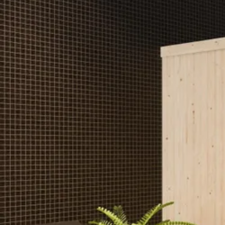
Oppervlakte
opties en mogelijkheden zijn hebben wij bij de optionele extra's van d
Wanddikte
Bij deze sauna adviseren wij een saunakachel van 4.5 kW aan.
Houtbehandeling
Toebehoren
Standaard inbegrepen bij deze sauna:
Dakvorm
Elzenhouten banken
Maatwerk mogelijk
Elzenhouten hoofdsteun
Elzenhouten vloerrooster
Toon alle
Houtsoort
Lampenkap (exclusief fitting)
Kachelscherm
Kleur
Inclusief/exclusief
Compleet naar wens aanpasbaar
Levertijd
Saunakachel
Deze sauna is compleet naar wens aanpasbaar. Vind je het model mooi
Overige specificaties
met onze klantenservice of maak een afspraak in het Experience Cen
Soort