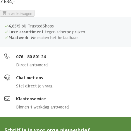
7.634,-
Aanbevolen vermogen saunakachel
6 KW
In winkelwagen
Aantal personen
1-3 personen
4,65/5
bij TrustedShops
Luxe assortiment
tegen scherpe prijzen
Constructietype
Elementsauna
Maatwerk:
We maken het betaalbaar.
076 - 80 801 24
Direct antwoord
Chat met ons
Stel direct je vraag
Klantenservice
Binnen 1 werkdag antwoord
Schrijf je in voor onze nieuwsbrief