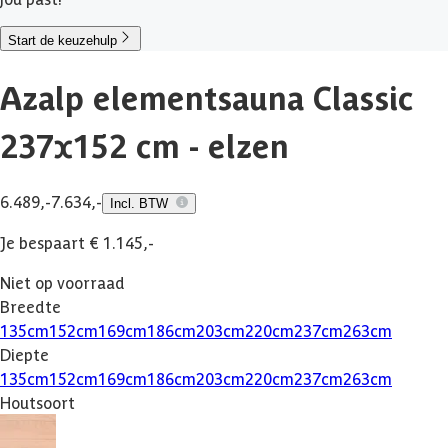
Start de keuzehulp
Azalp elementsauna Classic
237x152 cm - elzen
6.489,-
7.634,-
Incl. BTW
Je bespaart € 1.145,-
Niet op voorraad
Breedte
135
cm
152
cm
169
cm
186
cm
203
cm
220
cm
237
cm
263
cm
Diepte
135
cm
152
cm
169
cm
186
cm
203
cm
220
cm
237
cm
263
cm
Houtsoort