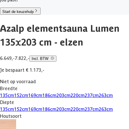
Start de keuzehulp
Azalp elementsauna Lumen
135x203 cm - elzen
6.649,-
7.822,-
Incl. BTW
Je bespaart € 1.173,-
Niet op voorraad
Breedte
135
cm
152
cm
169
cm
186
cm
203
cm
220
cm
237
cm
263
cm
Diepte
135
cm
152
cm
169
cm
186
cm
203
cm
220
cm
237
cm
263
cm
Houtsoort