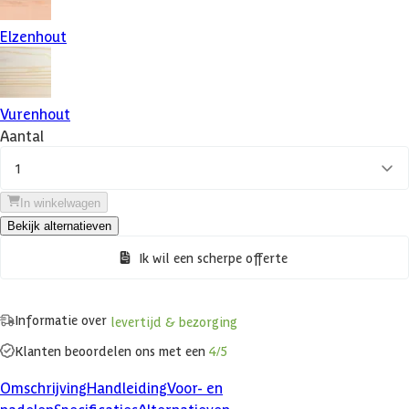
Elzenhout
Vurenhout
Aantal
1
In winkelwagen
Bekijk alternatieven
Ik wil een scherpe offerte
Informatie over
levertijd & bezorging
Klanten beoordelen ons met een
4/5
Omschrijving
Handleiding
Voor- en
nadelen
Specificaties
Alternatieven