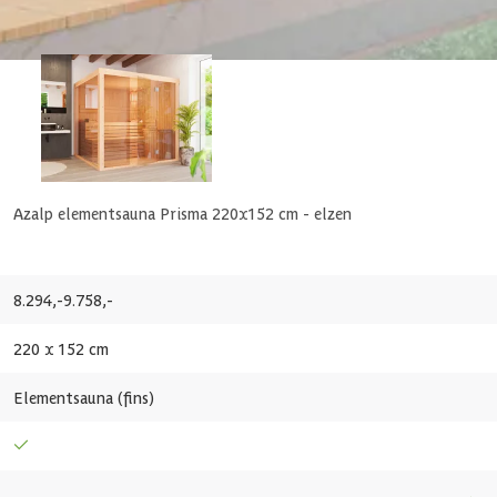
Rechthoek
Dubbelwandig
Azalp elementsauna Prisma 220x152 cm - elzen
205 cm
120 cm
8.294,-
9.758,-
5 m3
220 x 152 cm
1 st
Elementsauna (fins)