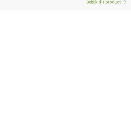
Bekijk dit product
Elzenhout
Vurenhout
2 st
Glaswand
220 x 135 cm
Geen
4.5 kW
1-2 personen