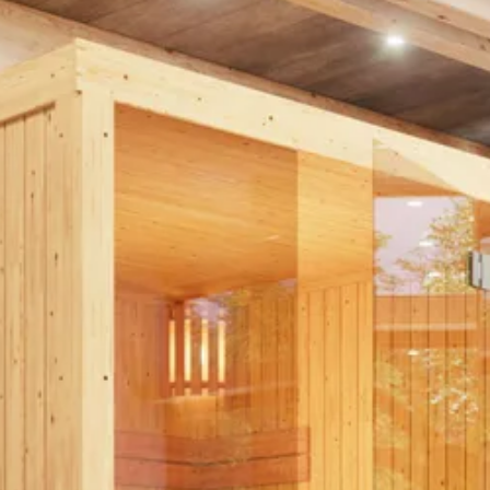
Er zijn vrijstaande kachels en kachels die aan de wand worden gemonte
 Ook zijn er kachels met ‘externe besturing’, deze worden door een c
et het juiste vermogen. Een kachel met te weinig vermogen zal result
e sauna een selectie gemaakt van de juiste saunakachels die wij advise
Azalp
220 cm
135 cm
200 cm
3 m2