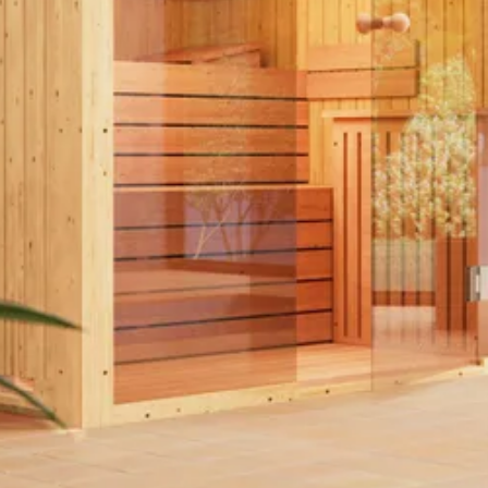
 maar wil je de deur op een andere plek, komen de afmetingen niet he
77 mm
ter om de mogelijkheden te bespreken.
Onbehandeld
Plat
re bewerking nodig voor het opbouwen. Doordat de constructie bestaa
n om je op weg te helpen. Wil je liever niet zelf aan de slag? Dan ku
Vurenhout
Blank
Out of stock
Elementsauna (fins)
Finse sauna