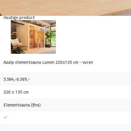
8 mm
Huidige product
11-072-0529-0
1011900266891
Azalp elementsauna Lumen 220x135 cm - vuren
5.584,-
6.569,-
220 x 135 cm
Elementsauna (fins)