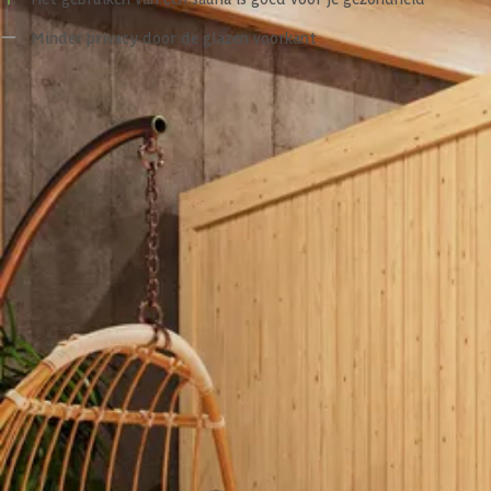
In een sauna kunnen verschillende soorten kachels worden geplaatst. 
Minder privacy door de glazen voorkant
worden aangestuurd met (draai)knoppen die op de saunakachel zitten.
besturingen beschikbaar. Het belangrijkste is een kachel te kiezen m
Specificaties
opties en mogelijkheden zijn hebben wij bij de optionele extra's van d
Bij deze sauna adviseren wij een saunakachel van 4.5 kW aan.
Belangrijke specificaties
Toebehoren
Merk
Standaard inbegrepen bij deze sauna:
Breedte
Elzenhouten banken
Elzenhouten hoofdsteun
Lengte
Elzenhouten vloerrooster
Lampenkap (exclusief fitting)
Hoogte
Kachelscherm
Oppervlakte
Compleet naar wens aanpasbaar