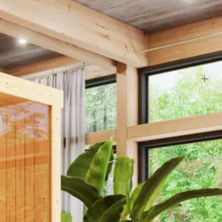
erd. Er zijn dan kachels met ‘interne besturing’. Deze kachels
ontrole unit aangestuurd. Er zijn dan ook verschillende soorten
eren in een sauna die langzaam of niet genoeg opwarmt.Omdat er veel
ren bij de sauna.