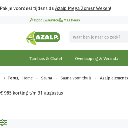
Pak je voordeel tijdens de
Azalp Mega Zomer Weken
!
Opbouwservice
Maatwerk
Tuinhuis & Chalet
Overkapping & Veranda
Terug
Home
-
Sauna
-
Sauna voor thuis
-
Azalp element
€ 985 korting t/m 31 augustus