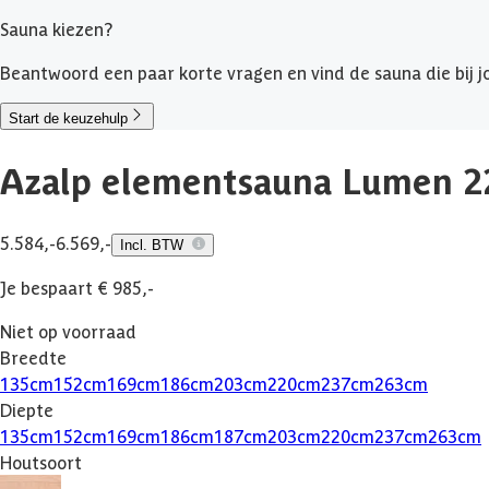
Sauna kiezen?
Beantwoord een paar korte vragen en vind de sauna die bij jo
Start de keuzehulp
Azalp elementsauna Lumen 2
5.584,-
6.569,-
Incl. BTW
Je bespaart € 985,-
Niet op voorraad
Breedte
135
cm
152
cm
169
cm
186
cm
203
cm
220
cm
237
cm
263
cm
Diepte
135
cm
152
cm
169
cm
186
cm
187
cm
203
cm
220
cm
237
cm
263
cm
Houtsoort