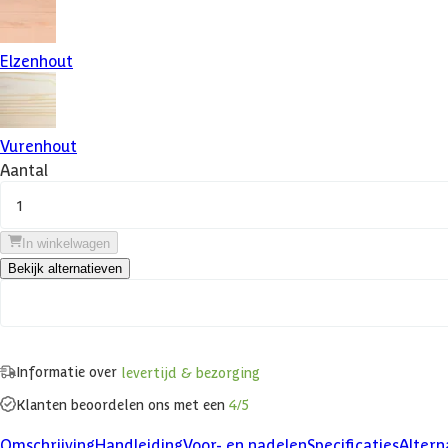
Elzenhout
Vurenhout
Aantal
1
In winkelwagen
Bekijk alternatieven
Informatie over
levertijd & bezorging
Klanten beoordelen ons met een
4/5
Omschrijving
Handleiding
Voor- en nadelen
Specificaties
Altern