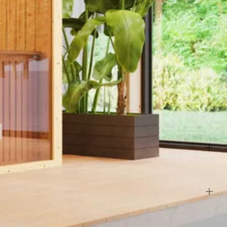
lemaal uit of wil je de bank indeling aanpassen. Neem dan contact op
t uit losse elementen is montage vrij eenvoudig. Het wordt
nnen de professionals van onze opbouwservice dit voor je verzorgen.
Hout