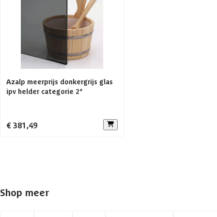
Aantal banken
Glaswand
Afmetingen (bxl)
Azalp meerprijs donkergrijs glas
Voorruimte
ipv helder categorie 2*
Aanbevolen vermogen saunakachel
€ 381,49
Aantal personen
Constructietype
Shop meer