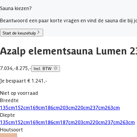
Sauna kiezen?
Beantwoord een paar korte vragen en vind de sauna die bij jo
Start de keuzehulp
Azalp elementsauna Lumen 2
7.034,-
8.275,-
Incl. BTW
Je bespaart € 1.241,-
Niet op voorraad
Breedte
135
cm
152
cm
169
cm
186
cm
203
cm
220
cm
237
cm
263
cm
Diepte
135
cm
152
cm
169
cm
186
cm
187
cm
203
cm
220
cm
237
cm
263
cm
Houtsoort