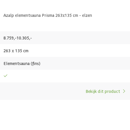
Dubbelwandig
Azalp elementsauna Prisma 263x135 cm - elzen
222 cm
248 cm
8.759,-
10.305,-
11 m3
263 x 135 cm
1 st
Elementsauna (fins)
Bekijk dit product
Elzenhout
Vurenhout