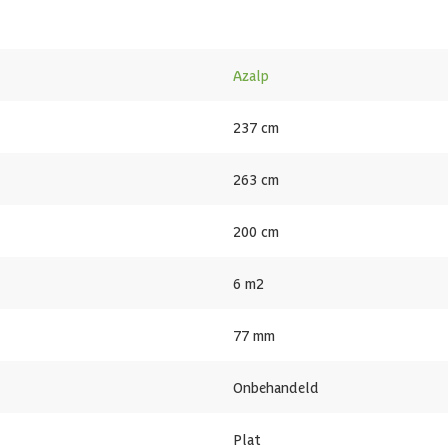
Er zijn vrijstaande kachels en kachels die aan de wand worden gemonte
 Ook zijn er kachels met ‘externe besturing’, deze worden door een c
et het juiste vermogen. Een kachel met te weinig vermogen zal result
Azalp
e sauna een selectie gemaakt van de juiste saunakachels die wij advise
237 cm
263 cm
200 cm
6 m2
77 mm
Onbehandeld
Plat