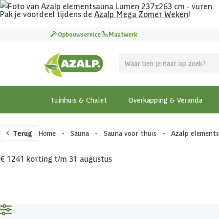
Pak je voordeel tijdens de
Azalp Mega Zomer Weken
!
Opbouwservice
Maatwerk
Tuinhuis & Chalet
Overkapping & Veranda
Terug
Home
-
Sauna
-
Sauna voor thuis
-
Azalp element
€ 1241 korting t/m 31 augustus