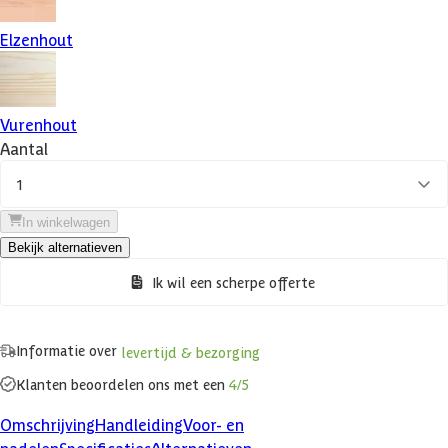
Elzenhout
Vurenhout
Aantal
1
In winkelwagen
Bekijk alternatieven
Ik wil een scherpe offerte
Informatie over
levertijd & bezorging
Klanten beoordelen ons met een
4/5
Omschrijving
Handleiding
Voor- en
nadelen
Specificaties
Alternatieven