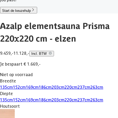
Start de keuzehulp
Azalp elementsauna Prisma
220x220 cm - elzen
9.459,-
11.128,-
Incl. BTW
Je bespaart € 1.669,-
Niet op voorraad
Breedte
135
cm
152
cm
169
cm
186
cm
203
cm
220
cm
237
cm
263
cm
Diepte
135
cm
152
cm
169
cm
186
cm
203
cm
220
cm
237
cm
263
cm
Houtsoort