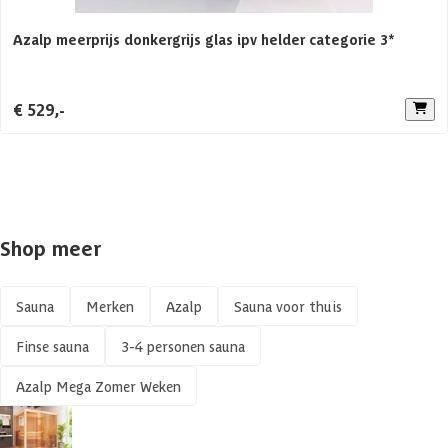
Aanbevolen vermogen saunakachel
8 kW
Azalp meerprijs donkergrijs glas ipv helder categorie 3*
Aantal personen
1-3 personen
Constructietype
Elementsauna
€ 529,-
Shop meer
Sauna
Merken
Azalp
Sauna voor thuis
Finse sauna
3-4 personen sauna
Azalp Mega Zomer Weken