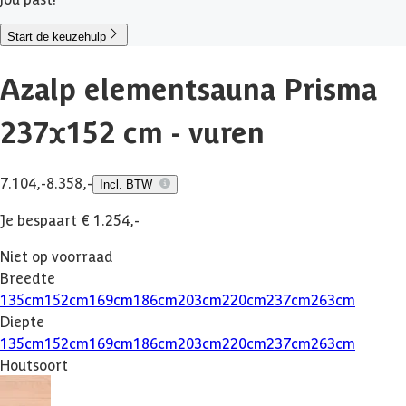
Start de keuzehulp
Azalp elementsauna Prisma
237x152 cm - vuren
7.104,-
8.358,-
Incl. BTW
Je bespaart € 1.254,-
Niet op voorraad
Breedte
135
cm
152
cm
169
cm
186
cm
203
cm
220
cm
237
cm
263
cm
Diepte
135
cm
152
cm
169
cm
186
cm
203
cm
220
cm
237
cm
263
cm
Houtsoort