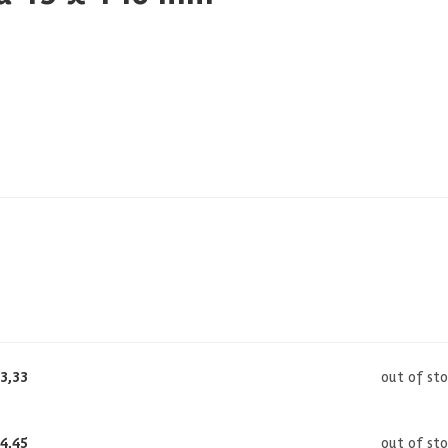
3,33
out of st
4,45
out of st