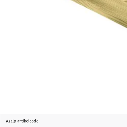
Merk
Breedte
Lengte
Houtbehandeling
Houtsoort
Kleur
Levertijd
Houtdikte
Azalp artikelcode