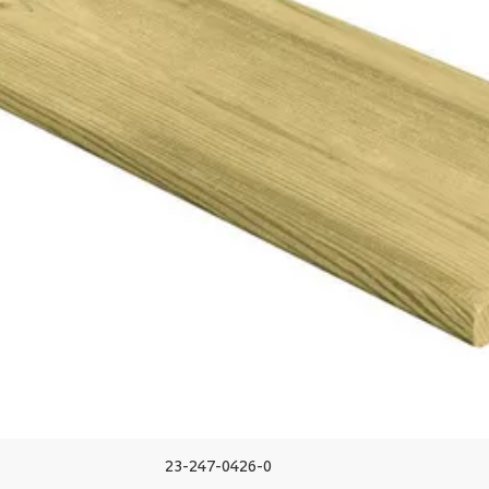
Azalp
14 cm
400 cm
Hogedruk geïmpregneerd
Grenenhout
Blank
Out of stock
15 mm
23-247-0426-0