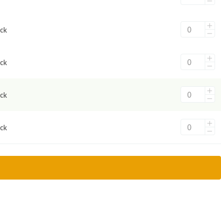
ock
ock
ock
ock