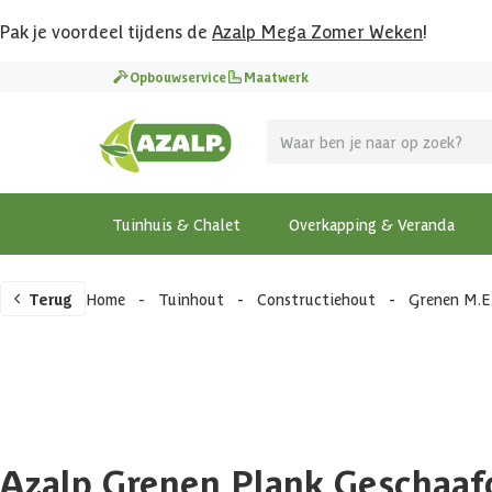
Pak je voordeel tijdens de
Azalp Mega Zomer Weken
!
Opbouwservice
Maatwerk
Tuinhuis & Chalet
Overkapping & Veranda
Terug
Home
-
Tuinhout
-
Constructiehout
-
Grenen M.E
Azalp Grenen Plank Geschaaf