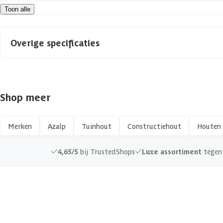
Toon alle
EAN-code
Overige specificaties
Materiaal
Shop meer
Afwerking
Kopmaat
Merken
Azalp
Tuinhout
Constructiehout
Houten 
Hout type
4,65/5
bij TrustedShops
Luxe assortiment
tegen 
Keurmerk