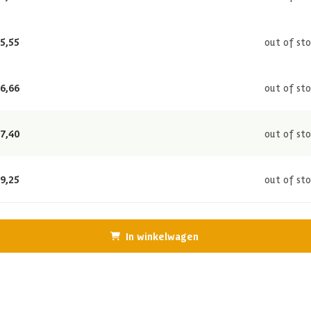
5,55
out of st
6,66
out of st
7,40
out of st
9,25
out of st
In winkelwagen