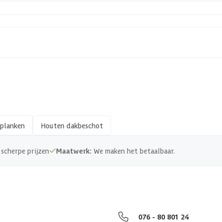
8715357351409
Hout
Geschaafd
15 x 140 mm
planken
Houten dakbeschot
Zachthout
scherpe prijzen
Maatwerk:
We maken het betaalbaar.
PEFC
076 - 80 801 24