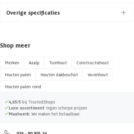
Overige specificaties
Materiaal
Hout
Shop meer
Vorm
Rond
Afwerking
Geschaafd
Merken
Azalp
Tuinhout
Constructiehout
Houten palen
Houten dakbeschot
Vurenhout
Kopmaat
80 x 80 mm
Houten palen rond
Hout type
Zachthout
4,65/5
bij TrustedShops
Keurmerk
PEFC
Luxe assortiment
tegen scherpe prijzen
Maatwerk:
We maken het betaalbaar.
076 - 80 801 24