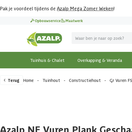
Pak je voordeel tijdens de
Azalp Mega Zomer Weken
!
Opbouwservice
Maatwerk
Tuinhuis & Chalet
Overkapping & Veranda
Terug
Home
-
Tuinhout
-
Constructiehout
-
Gr Vuren F
Azalp NE Vuren Plank Gescha