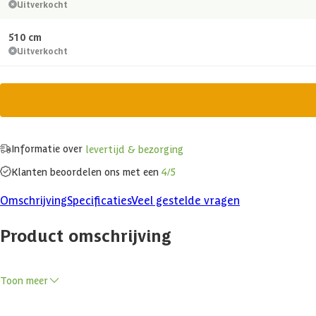
Uitverkocht
510 cm
Uitverkocht
Informatie over
levertijd & bezorging
Klanten beoordelen ons met een
4/5
Omschrijving
Specificaties
Veel gestelde vragen
Product omschrijving
Toon meer
Azalp NE Vuren Plank Geschaafd 18 x 70 mm - 300 cm
Ben je op zoek naar duurzame, veelzijdige houten planken voor je 