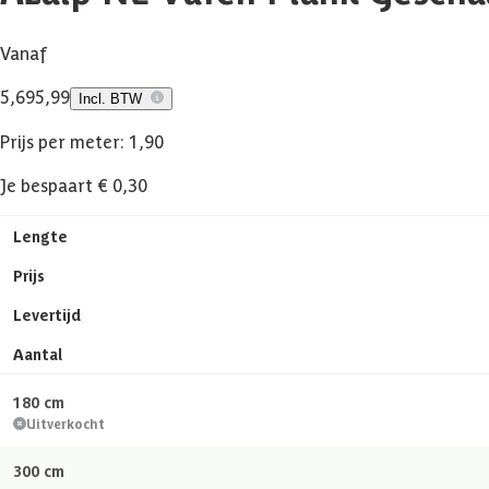
Vanaf
5,69
5,99
Incl. BTW
Prijs per meter: 1,90
Je bespaart € 0,30
Lengte
Prijs
Levertijd
Aantal
180 cm
Uitverkocht
300 cm