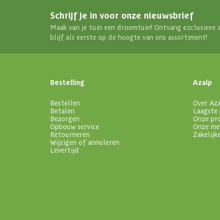
Schrijf je in voor onze nieuwsbrief
Maak van je tuin een droomtuin! Ontvang exclusieve 
blijf als eerste op de hoogte van ons assortiment!
Bestelling
Azalp
Bestellen
Over Az
Betalen
Laagste 
Bezorgen
Onze pr
Opbouw service
Onze me
Retourneren
Zakelijk
Wijzigen of annuleren
Levertijd