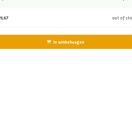
9,67
out of st
In winkelwagen
volgende bouwproject? Ontdek onze vurenhouten planken, behandeld 