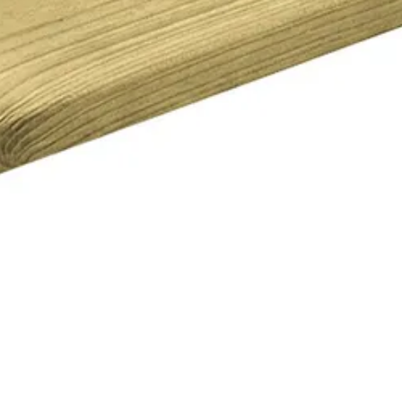
Vurenhout
Blank
Out of stock
18 mm
23-247-0298-0
1023247029800
Hout
Geschaafd