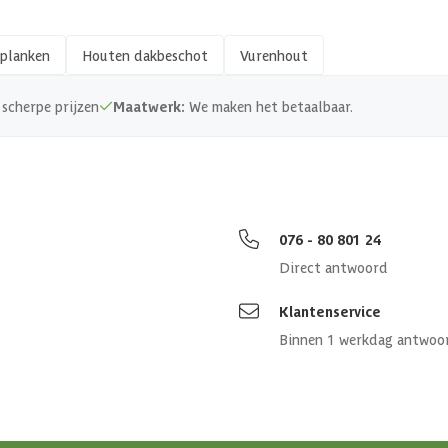
18 x 70 mm
planken
Houten dakbeschot
Vurenhout
Zachthout
scherpe prijzen
Maatwerk:
We maken het betaalbaar.
FSC
076 - 80 801 24
Direct antwoord
Klantenservice
Binnen 1 werkdag antwoo