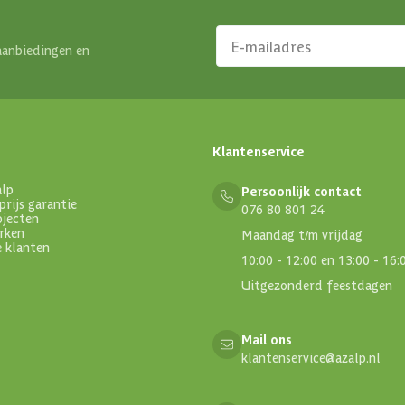
aanbiedingen en
Klantenservice
alp
Persoonlijk contact
prijs garantie
076 80 801 24
ojecten
rken
Maandag t/m vrijdag
e klanten
10:00 - 12:00 en 13:00 - 16:
Uitgezonderd feestdagen
Mail ons
klantenservice@azalp.nl