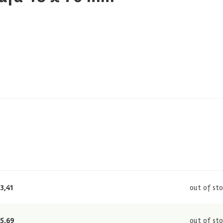
3,41
out of st
5,69
out of st