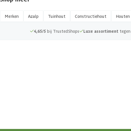
Kopmaat
Merken
Azalp
Tuinhout
Constructiehout
Houten 
Hout type
4,65/5
bij TrustedShops
Luxe assortiment
tegen 
Keurmerk