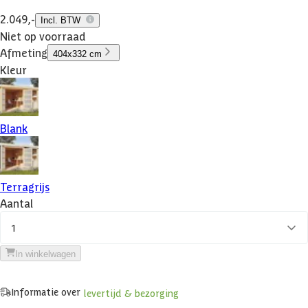
2.049,-
Incl. BTW
Niet op voorraad
Afmeting
404x332 cm
Kleur
Blank
Terragrijs
Aantal
1
In winkelwagen
Informatie over
levertijd & bezorging