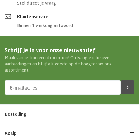
Dakdikte
0 mm
Stel direct je vraag
Klantenservice
Aantal deuren
2 st
Binnen 1 werkdag antwoord
Aantal ramen
0 st
Schrijf je in voor onze nieuwsbrief
Materiaal wanden
Vurenhout
Maak van je tuin een droomtuin! Ontvang exclusieve
aanbiedingen en blijf als eerste op de hoogte van ons
Houtbehandeling wanden
Onbehandeld
assortiment!
Afwerking
Geschaafd
Maximale sneeuwbelasting
85 kg/m²
Bestelling
Dakoverstek voor
12.5 cm
Dakoverstek achter
10 cm
Azalp