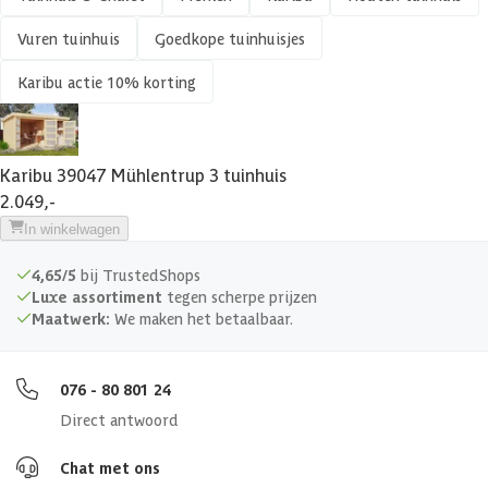
Vuren tuinhuis
Goedkope tuinhuisjes
Veranda
Karibu actie 10% korting
Afmetingen deur
166.5 x 176.5 cm
Glassoort
Melkkunstglas
Karibu 39047 Mühlentrup 3 tuinhuis
2.049,-
Soort dak
Massief
In winkelwagen
Breedte binnenmaat
396 cm
4,65/5
bij TrustedShops
Luxe assortiment
tegen scherpe prijzen
Maatwerk:
We maken het betaalbaar.
Diepte binnenmaat
325 cm
Hoogte binnenmaat
207 cm
076 - 80 801 24
Direct antwoord
Dakoppervlakte
15 m2
Chat met ons