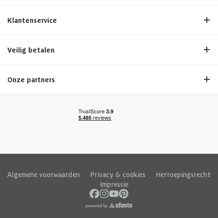
Dakoverstek zijkant
12.5 cm
Klantenservice
Afmetingen (bxl)
404 x 332 cm
Veilig betalen
Materiaal dak
Hout
Onze partners
Afmeting deur
166.5 x 176.5 cm
Soort slot
Hangslot
Algemene voorwaarden
|
Privacy & cookies
|
Herroepingsrecht
|
Impressie