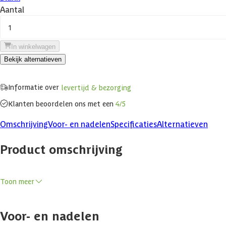
Aantal
1
In winkelwagen
Bekijk alternatieven
Informatie over
levertijd & bezorging
Klanten beoordelen ons met een
4/5
Omschrijving
Voor- en nadelen
Specificaties
Alternatieven
Product omschrijving
De Askola serie van Karibu is een modern tuinhuis met een wanddikte 
Toon meer
Combineer het gemak van een berging met de ontspanning van een over
Kenmerken
Voor- en nadelen