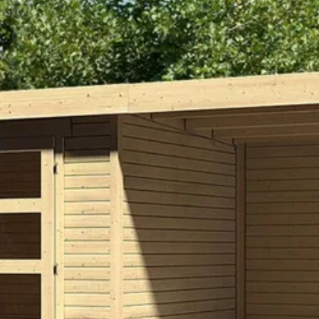
217 cm
211 cm
10 m2
19 mm
Onbehandeld
Plat
Dubbele deur
Vurenhout