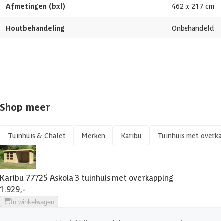
Afmetingen (bxl)
462 x 217 cm
Aantal ramen
Houtbehandeling
Onbehandeld
Glaswand
Funderingsbalken geïmpregneerd
Glaswand
Shop meer
Afmetingen (bxl)
Materiaal dak
Tuinhuis & Chalet
Merken
Karibu
Tuinhuis met overk
Soort isolatie
Karibu 77725 Askola 3 tuinhuis met overkapping
1.929,-
In winkelwagen