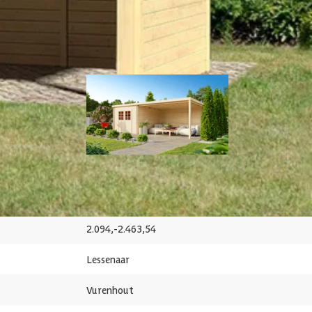
Hout
kapping Robijn
Debro blokhut met overkapping Nantes 536 x
139 x 175 cm
238 cm
Kunststof Glas
2.094,-
2.463,54
Massief
Lessenaar
1 st
Vurenhout