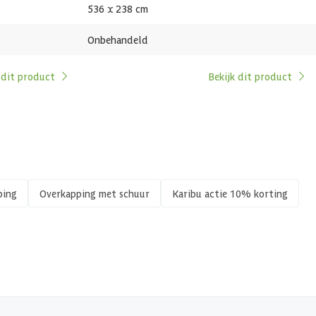
536 x 238 cm
0 st
Onbehandeld
 dit product
Bekijk dit product
Geen
462 x 217 cm
Hout
ping
Overkapping met schuur
Karibu actie 10% korting
Geen isolatie