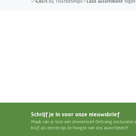
4,65/5
bij TrustedShops
Luxe assortiment
tegen 
Schrijf je in voor onze nieuwsbrief
Maak van je tuin een droomtuin! Ontvang exclusieve 
blijf als eerste op de hoogte van ons assortiment!