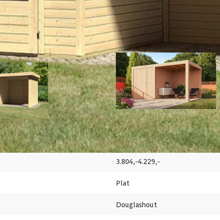
Blank
Out of stock
t
17-192-0458-0
4010090777252
WoodAcademy tuinhuis met over
skola 3 tuinhuis met overkapping
Excellent 500x300 cm
3.804,-
4.229,-
Plat
Douglashout