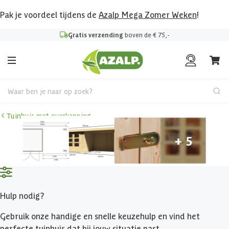
Pak je voordeel tijdens de
Azalp Mega Zomer Weken
!
Gratis verzending
boven de € 75,-
Waar ben je naar op zoek?
Tuinhuis met overkapping
Hulp nodig?
Gebruik onze handige en snelle keuzehulp en vind het
perfecte tuinhuis dat bij jouw situatie past.