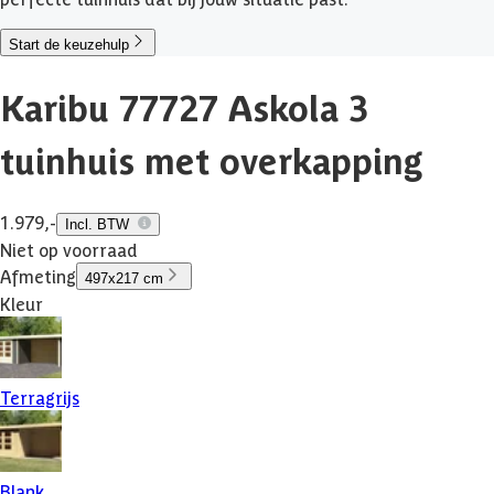
Start de keuzehulp
Karibu 77727 Askola 3
tuinhuis met overkapping
1.979,-
Incl. BTW
Niet op voorraad
Afmeting
497x217 cm
Kleur
Terragrijs
Blank