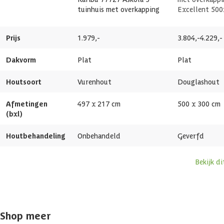
tuinhuis met overkapping
Excellent 50
Glassoort
Kunststof Glas
Prijs
1.979,-
3.804,-
4.229,-
Soort dak
Massief
Dakvorm
Plat
Plat
Aantal deuren
1 st
Houtsoort
Vurenhout
Douglashout
Aantal ramen
0 st
Afmetingen
497 x 217 cm
500 x 300 cm
(bxl)
Glaswand
Houtbehandeling
Onbehandeld
Geverfd
Funderingsbalken geïmpregneerd
Bekijk d
Glaswand
Geen
Afmetingen (bxl)
497 x 217 cm
Shop meer