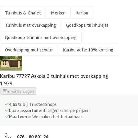
Materiaal dak
Hout
Tuinhuis & Chalet
Merken
Karibu
Soort isolatie
Geen isolatie
Tuinhuis met overkapping
Goedkope tuinhuisjes
Goedkoop tuinhuis met overkapping
Overkapping met schuur
Karibu actie 10% korting
Karibu 77727 Askola 3 tuinhuis met overkapping
1.979,-
In winkelwagen
4,65/5
bij TrustedShops
Luxe assortiment
tegen scherpe prijzen
Maatwerk:
We maken het betaalbaar.
076 - 80 801 24