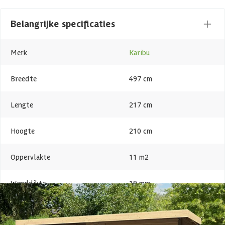
behandelen? Dan is het ook mogelijk deze behandeld te bestellen in
de kleuren antraciet (RAL 7016) of terra grijs (RAL 060.40.05).
Belangrijke specificaties
Bouwpakket
Merk
Karibu
Dit tuinhuis wordt als bouwpakket bij jou thuis afgeleverd. Door
middel van het eenvoudige steek- en schroefsysteem en duidelijke
handleiding is dit voor de handige doe-het-zelver ideaal zelf in
Breedte
497 cm
elkaar te zetten.
Lengte
217 cm
Extra info
Hoogte
210 cm
We raden aan op een goede fundering op te bouwen. Dit zorgt voor
een stevige ondergrond zodat de constructie niet kan verzakken.
Oppervlakte
11 m2
Wanddikte
19 mm
Houtbehandeling
Onbehandeld