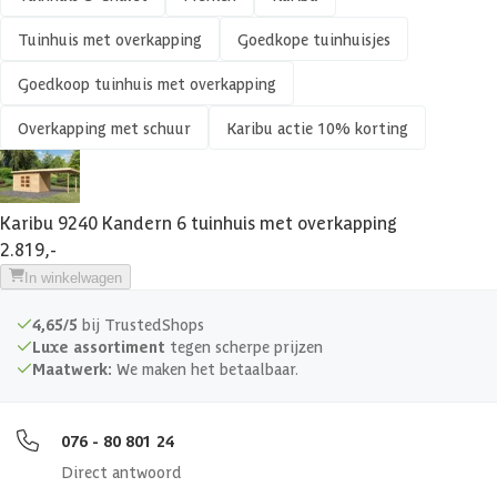
Tuinhuis met overkapping
Goedkope tuinhuisjes
Veranda
EAN-code
4010090092409
Goedkoop tuinhuis met overkapping
Afmetingen deur
140 x 176.5 cm
Overkapping met schuur
Karibu actie 10% korting
Glassoort
Kunstglas
Soort dak
Massief
Karibu 9240 Kandern 6 tuinhuis met overkapping
2.819,-
Breedte binnenmaat
264 cm
In winkelwagen
4,65/5
bij TrustedShops
Diepte binnenmaat
264 cm
Luxe assortiment
tegen scherpe prijzen
Maatwerk:
We maken het betaalbaar.
Hoogte binnenmaat
205 cm
076 - 80 801 24
Dakoppervlakte
19 m2
Direct antwoord