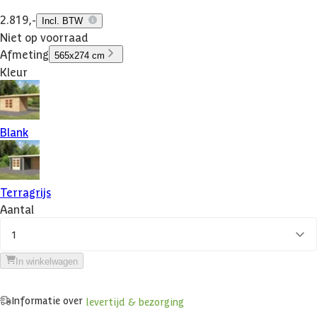
2.819,-
Incl. BTW
Niet op voorraad
Afmeting
565x274 cm
Kleur
Blank
Terragrijs
Aantal
1
In winkelwagen
Informatie over
levertijd & bezorging