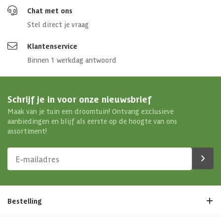
Dakdikte
16 mm
Chat met ons
Stel direct je vraag
Aantal deuren
1 st
Klantenservice
Aantal ramen
0 st
Binnen 1 werkdag antwoord
Materiaal wanden
Vurenhout
Schrijf je in voor onze nieuwsbrief
Houtbehandeling wanden
Onbehandeld
Maak van je tuin een droomtuin! Ontvang exclusieve
aanbiedingen en blijf als eerste op de hoogte van ons
assortiment!
Afwerking
Geschaafd
Doorloophoogte
205 cm
Maximale sneeuwbelasting
75 kg/m²
Bestelling
Dakoverstek voor
23 cm